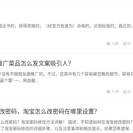
）
??fa?d] adj. 有合格证书的，获得资格的；（经官方批准为）合格的，达到标准的；真正的
1.2K
0
推广菜品怎么发文案吸引人？
乎没有不做朋友圈推广的。不过，这其中有几个容易被忽略的细节，容易
逼个雷! 一、用血腥…
1.1K
0
改密码，淘宝怎么改密码在哪里设置？
么改密码？淘宝密码修改方法详解！ 描述：不知道如何在淘宝修改密码
供了淘宝密码修改的详细步骤，以及注意事项和相关提示。如果您希望保