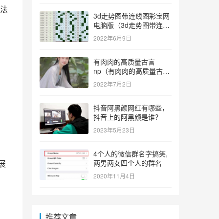
法
3d走势图带连线图彩宝网
电脑版（3d走势图带连线
图彩宝网手机版）
2022年6月9日
有肉肉的高质量古言
np（有肉肉的高质量古言
np推荐）
2022年7月2日
抖音阿黑颜网红有哪些，
抖音上的阿黑颜是谁？
2023年5月23日
4个人的微信群名字搞笑,
展
两男两女四个人的群名
2020年11月4日
推荐文章