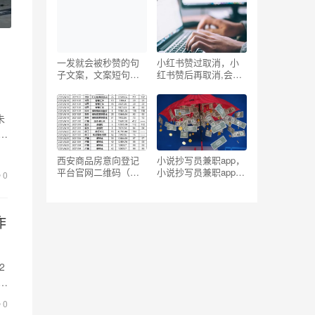
向？
一发就会被秒赞的句
小红书赞过取消，小
子文案，文案短句干
红书赞后再取消,会不
净治愈？
会有提示？
未
到
西安商品房意向登记
小说抄写员兼职app，
平台官网二维码（西
小说抄写员兼职app下
0
安商品房意向登记平
载 橙软件？
台上线）
作
2
获
0