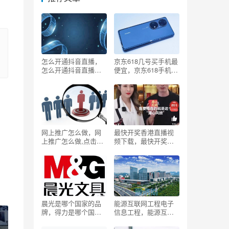
怎么开通抖音直播，
京东618几号买手机最
怎么开通抖音直播带
便宜，京东618手机什
货？
么时候买最便宜？
网上推广怎么做，网
最快开奖香港直播视
上推广怎么做,点击查
频下载，最快开奖香
看!？
港直播视频大全？
晨光是哪个国家的品
能源互联网工程电子
牌，得力是哪个国家
信息工程，能源互联
的品牌？
网工程专业就业方