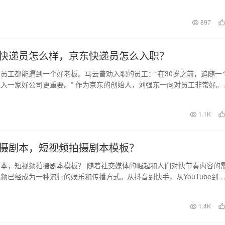
账户信息，随时更…
日
897
快递员怎么样，京东快递员怎么入职？
员工都能遇到一个好老板。马云曾劝入职的员工：“在30岁之前，追随一
入一家好公司更重要。” 作为京东的创始人，刘强东一向对员工非常好。
得，当年刘…
日
1.1K
摄剧本，短视频拍摄剧本模板？
本，短视频拍摄剧本模板？ 随着社交媒体的崛起和人们对快节奏内容的
频已经成为一种流行的娱乐和传播方式。从抖音到快手，从YouTube到
，短…
1.4K