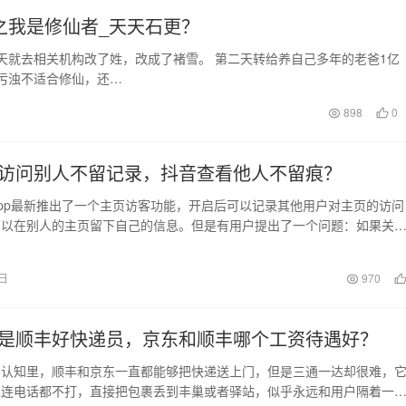
之我是修仙者_天天石更？
天就去相关机构改了姓，改成了褚雪。 第二天转给养自己多年的老爸1亿
污浊不适合修仙，还…
898
0
访问别人不留记录，抖音查看他人不留痕？
pp最新推出了一个主页访客功能，开启后可以记录其他用户对主页的访问
可以在别人的主页留下自己的信息。但是有用户提出了一个问题：如果关
，其他用户还能看…
0日
970
是顺丰好快递员，京东和顺丰哪个工资待遇好？
的认知里，顺丰和京东一直都能够把快递送上门，但是三通一达却很难，
至连电话都不打，直接把包裹丢到丰巢或者驿站，似乎永远和用户隔着一