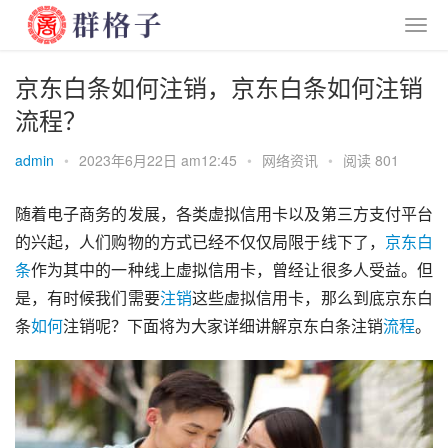
京东白条如何注销，京东白条如何注销
流程？
admin
•
2023年6月22日 am12:45
•
网络资讯
•
阅读 801
随着电子商务的发展，各类虚拟信用卡以及第三方支付平台
的兴起，人们购物的方式已经不仅仅局限于线下了，
京东
白
条
作为其中的一种线上虚拟信用卡，曾经让很多人受益。但
是，有时候我们需要
注销
这些虚拟信用卡，那么到底京东白
条
如何
注销呢？下面将为大家详细讲解京东白条注销
流程
。