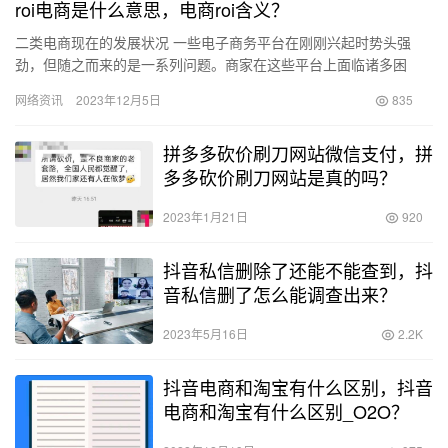
roi电商是什么意思，电商roi含义？
二类电商现在的发展状况 一些电子商务平台在刚刚兴起时势头强
劲，但随之而来的是一系列问题。商家在这些平台上面临诸多困
扰，一个接着一个：平台成本高昂，竞争激烈，运营成本也不低，
网络资讯
2023年12月5日
835
同时还存…
拼多多砍价刷刀网站微信支付，拼
多多砍价刷刀网站是真的吗？
2023年1月21日
920
抖音私信删除了还能不能查到，抖
音私信删了怎么能调查出来？
2023年5月16日
2.2K
抖音电商和淘宝有什么区别，抖音
电商和淘宝有什么区别_O2O？