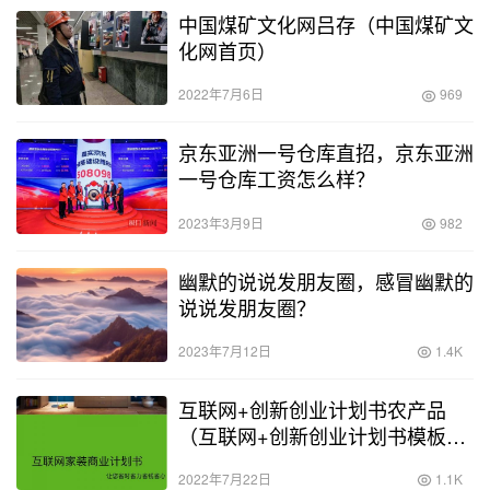
中国煤矿文化网吕存（中国煤矿文
化网首页）
2022年7月6日
969
京东亚洲一号仓库直招，京东亚洲
一号仓库工资怎么样？
2023年3月9日
982
幽默的说说发朋友圈，感冒幽默的
说说发朋友圈？
2023年7月12日
1.4K
互联网+创新创业计划书农产品
（互联网+创新创业计划书模板范
文 完整版）
2022年7月22日
1.1K