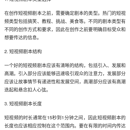
在创作短视频剧本之前，需要确定剧本的类型。热门的短视
频类型包括搞笑、教程、挑战、美食等。不同的剧本类型有
不同的创作方式和要求，因此在创作之前要明确目标受众和
想要传达的信息。
2. 短视频剧本结构
一个好的短视频剧本应该有清晰的结构，包括引入、发展和
高潮。引入部分应该能够迅速吸引观众的注意力，发展部分
应该让故事情节有递进性和发展空间，高潮部分应该有高潮
迭起和悬念扣人心弦。
3. 短视频剧本长度
短视频的时长通常在15秒到1分钟之间，因此短视频剧本的
长度也应该相应控制在这个范围内。要在有限的时间内传达