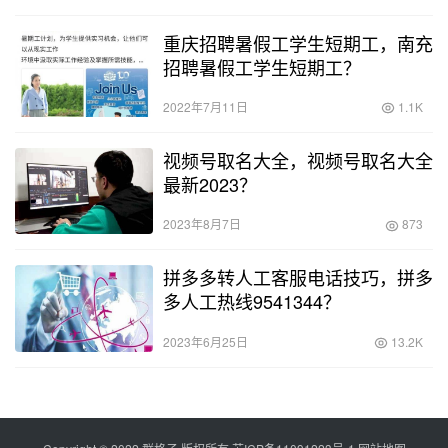
重庆招聘暑假工学生短期工，南充
招聘暑假工学生短期工？
2022年7月11日
1.1K
视频号取名大全，视频号取名大全
最新2023？
2023年8月7日
873
拼多多转人工客服电话技巧，拼多
多人工热线9541344？
2023年6月25日
13.2K