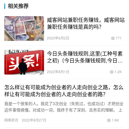
相关推荐
威客网站兼职任务赚钱，威客网站
兼职任务赚钱是真的吗？
2023年6月2日
771
今日头条赚钱规则,这里(工种号素
之初)（今日头条赚钱规则,今日头
条收益计算方法附视频教程）
2022年8月1日
1.2K
怎么样让有可能成为创业者的人走向创业之路，怎么
样让有可能成为创业者的人走向创业者的路？
我是一个很笨的人。我花了3次创业（失败过，也成功过）才把创业
这件事情搞懂。对成功一词，我终于有了深刻、且务实的理解。 上
市、明星企业家并不是成功的唯一指标（第一次创业时，我就这样
网络资讯
2022年8月27日
1.6K
天…