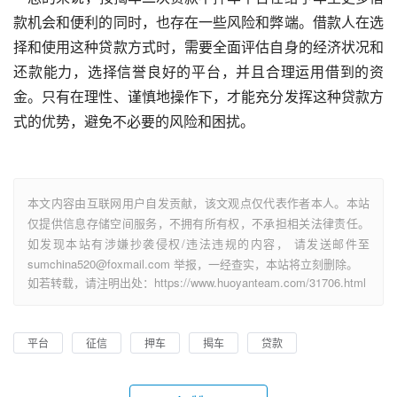
款机会和便利的同时，也存在一些风险和弊端。借款人在选
择和使用这种贷款方式时，需要全面评估自身的经济状况和
还款能力，选择信誉良好的平台，并且合理运用借到的资
金。只有在理性、谨慎地操作下，才能充分发挥这种贷款方
式的优势，避免不必要的风险和困扰。
本文内容由互联网用户自发贡献，该文观点仅代表作者本人。本站
仅提供信息存储空间服务，不拥有所有权，不承担相关法律责任。
如发现本站有涉嫌抄袭侵权/违法违规的内容， 请发送邮件至
sumchina520@foxmail.com 举报，一经查实，本站将立刻删除。
如若转载，请注明出处：https://www.huoyanteam.com/31706.html
平台
征信
押车
揭车
贷款