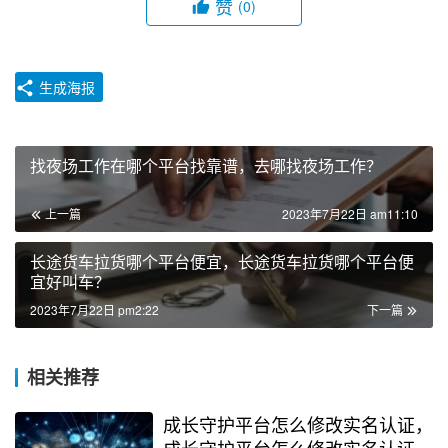
赞
(0)
生成海报
找夜场工作在哪个平台找靠谱，去哪找夜场工作？
上一篇
2023年7月22日 am11:10
长途货车拉货哪个平台便宜，长途货车拉货哪个平台便
宜好叫车？
2023年7月22日 pm2:22
下一篇
相关推荐
成长守护平台怎么修改实名认证，