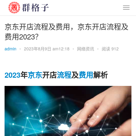
京东开店流程及费用，京东开店流程及
费用2023？
admin
•
2023年8月9日 am12:18
•
网络资讯
•
阅读 912
2023
年
京东
开店
流程
及
费用
解析