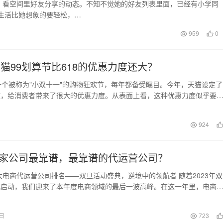
，看空间里好友分享的动态。不知不觉她的好友列表里面，已经有小学同
生活比她想象的要轻松，…
959
0
天猫99划算节比618的优惠力度还大？
一个被称为"小双十一"的购物狂欢节，每年都备受瞩目。今年，天猫设定了
槛，给消费者带来了很大的优惠力度。从表面上看，这种优惠力度似乎要
日
924
家公司最靠谱，最靠谱的代运营公司？
十大电商代运营公司排名——双旦活动盛典，逆境中的领航者 随着2023年双
式启动，我们迎来了本年度电商领域的最后一波高峰。在这一年里，电商
所未有的挑…
6日
723