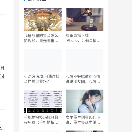
我是哪里的抖音怎么
绿茶直播下载
拍视频，我是哪里的
iPhone，茉莉直播正
抖音怎么拍视频啊？
版？
且
过
引流方法:如何通过抖
心情不好唱歌的心情
音拦截创业粉？
说说朋友圈，心情不
好唱歌的心情说说朋
友圈文案？
手机拍摄技巧视频教
女主重生创业现代小
之
程免费（手机拍摄技
说，重生经商类单女
适
巧视频教程ppt）
主小说？