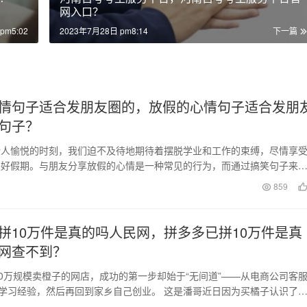
网入口？
pm5:02
2023年7月28日 pm8:14
下一篇
情句子适合发朋友圈的，放假的心情句子适合发朋
句子？
令人愉悦的时刻，我们迫不及待地期待着摆脱学业和工作的束缚，尽情享
美好假期。与朋友分享放假的心情是一种常见的行为，而通过搞笑句子来
情更是让人忍俊不禁…
859
拼10万件是真的吗人民网，拼多多已拼10万件是真
网查不到？
00万规模卖橙子的网店，成功的第一步却始于“无间道”——从电商公司客
”学习经验，然后再回到家乡自己创业。 这是潘哥近日因为买橘子认识了
”，然…