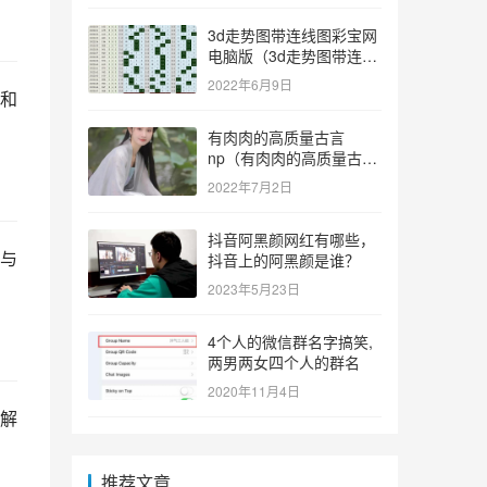
3d走势图带连线图彩宝网
电脑版（3d走势图带连线
图彩宝网手机版）
2022年6月9日
和
有肉肉的高质量古言
np（有肉肉的高质量古言
np推荐）
2022年7月2日
抖音阿黑颜网红有哪些，
与
抖音上的阿黑颜是谁？
2023年5月23日
4个人的微信群名字搞笑,
两男两女四个人的群名
2020年11月4日
解
推荐文章