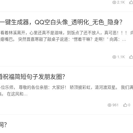
日
2.1K
一键生成器，QQ空白头像_透明化_无色_隐身？
看着林溪离开，心里还真不是滋味，到饭点了还不放人，真可恶！！！ 
瘪嘴巴。 突然晋嘉寒敲了敲桌子说道：“愣着干嘛？走啊！” 向苒：
 晋嘉寒夹了一…
日
1.1K
婚祝福简短句子发朋友圈？
各位乐师， 尊敬的各位亲朋：大家好！ 轿顶披彩虹，清河渡双星。 我们
。 在这风和…
961
0
网？