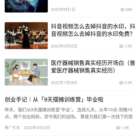
2023年8月1日
989
抖音视频怎么去掉抖音的水印，抖
音视频怎么去掉抖音的水印免费？
2023年5月25日
1.5K
医疗器械销售真实经历开场白（普
爱医疗器械销售真实经历）
2022年7月28日
3.5K
创业手记｜从「9天摆摊训练营」毕业啦
昨天，我们从9天摆摊训练营“毕业”。 连续九天，从早10点-到晚10
点，两个创业妈妈，坚守我们的战场。 算是为我们第一次线下的尝
试打了一场攻坚战。 ​ 这9天的经历，对我们俩来说，…
推广引流
2022年4月23日
1.0K