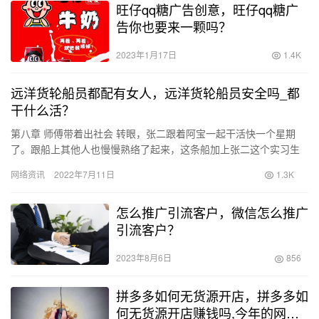
旺仔qq糖广告创意，旺仔qq糖广
告你也要来一颗吗？
2023年1月17日
1.4K
远洋货轮船员都配有女人，远洋货轮船员安全吗_都
干什么活？
第八章 师傅带着出社会 转眼，张二跟着阿宝一起干活快一个星期
了。跟船上其他人也慢慢熟络了起来，这条船加上张二这个实习生
一共26个人，其中24个人都是南粤省的，只有张二和另外一个老
网络资讯
2022年7月11日
1.3K
水…
怎么推广引流客户，微信怎么推广
引流客户？
2023年8月6日
856
拼多多如何无货源开店，拼多多如
何无货源开店赚钱吗,今年的网店