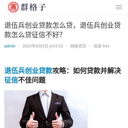
退伍兵创业贷款怎么贷，退伍兵创业贷
款怎么贷征信不好？
admin
•
2023年8月5日 pm3:52
•
网络资讯
•
阅读 844
退伍兵
创业
贷款
攻略：如何贷款并解决
征信
不佳问题