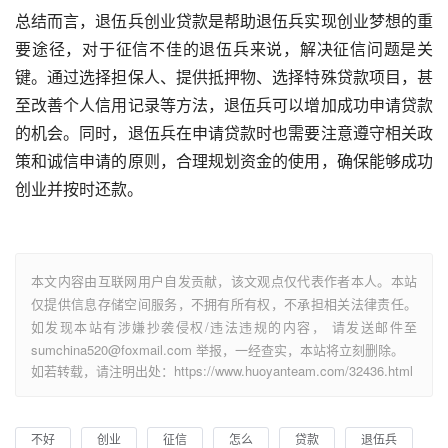
总结而言，退伍兵创业贷款是帮助退伍兵实现创业梦想的重
要途径，对于征信不佳的退伍兵来说，解决征信问题是关
键。通过选择担保人、提供抵押物、选择特殊贷款项目，甚
至改善个人信用记录等方法，退伍兵可以增加成功申请贷款
的机会。同时，退伍兵在申请贷款时也需要注意遵守相关政
策和诚信申请的原则，合理规划资金的使用，确保能够成功
创业并按时还款。
本文内容由互联网用户自发贡献，该文观点仅代表作者本人。本站
仅提供信息存储空间服务，不拥有所有权，不承担相关法律责任。
如发现本站有涉嫌抄袭侵权/违法违规的内容， 请发送邮件至
sumchina520@foxmail.com 举报，一经查实，本站将立刻删除。
如若转载，请注明出处：https://www.huoyanteam.com/32436.html
不好
创业
征信
怎么
贷款
退伍兵