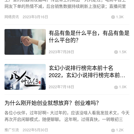
网友下单的热情不减，后台销售数据持续刷新上涨纪录；直播间里
随着321倒计时产品一抢而空，打单机也跟着烧得通红；路边的地摊
网络资讯
2023年3月16日
1.3K
人…
有品有鱼是什么平台，有品有鱼是
什么平台的？
2023年7月28日
1.5K
玄幻小说排行榜完本前十名
2022，玄幻小说排行榜完本前十
名下载？
2022年7月18日
1.0K
为什么刚开始创业就想放弃？创业难吗？
各位小伙伴，过年好啊~ 大过年的，应该没啥人看我发技术文，今天
再次开启闲聊模式，随便聊聊。 这年啊，过得真快，一转眼初三
了。 我也给自己放了个小假，不写技术文、不做视频，放空了几
推广引流
2022年5月30日
1.2K
天…