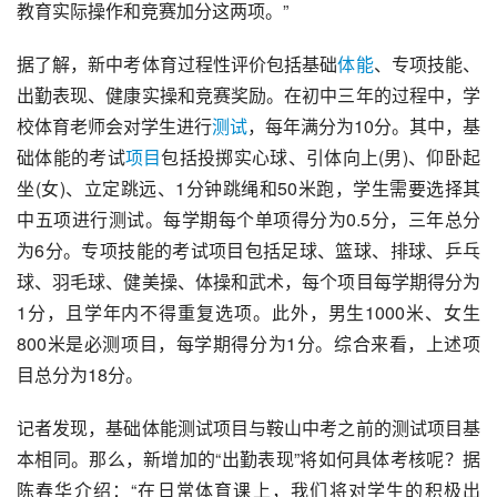
教育实际操作和竞赛加分这两项。”
据了解，新中考体育过程性评价包括基础
体能
、专项技能、
出勤表现、健康实操和竞赛奖励。在初中三年的过程中，学
校体育老师会对学生进行
测试
，每年满分为10分。其中，基
础体能的考试
项目
包括投掷实心球、引体向上(男)、仰卧起
坐(女)、立定跳远、1分钟跳绳和50米跑，学生需要选择其
中五项进行测试。每学期每个单项得分为0.5分，三年总分
为6分。专项技能的考试项目包括足球、篮球、排球、乒乓
球、羽毛球、健美操、体操和武术，每个项目每学期得分为
1分，且学年内不得重复选项。此外，男生1000米、女生
800米是必测项目，每学期得分为1分。综合来看，上述项
目总分为18分。
记者发现，基础体能测试项目与鞍山中考之前的测试项目基
本相同。那么，新增加的“出勤表现”将如何具体考核呢？据
陈春华介绍：“在日常体育课上，我们将对学生的积极出