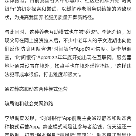
媒体报道，目前我国各大
中心城市
、社区已陆续开始“时间
银行”的初步探索和尝试，以缓解养老服务供给端的紧缺现
状，为提高我国养老服务质量开辟新路径。
与此同时，这种养老互助模式也在被“碰瓷”。李旭介绍，发
现父母在网上投资拉人后，不少中老年人的子女近期也向他
们反传防骗团队咨询“时间银行”App的可信度。据李旭调
查，“时间银行”App2022年年底开始出现在互联网，服务器
地址通常设置在境外，操盘手也在境外遥控指挥，“这样违
法犯罪成本很低，打击难度却很大”。
通过静态和动态两种模式运营
骗局饱和就会关网跑路
李旭调查发现，“时间银行”App前期主要通过静态和动态两
种模式运营App。静态模式就是让参与者给钱，每天返还一
定数额，打着“保本保息”“零风险”等旗号；动态模式就是让