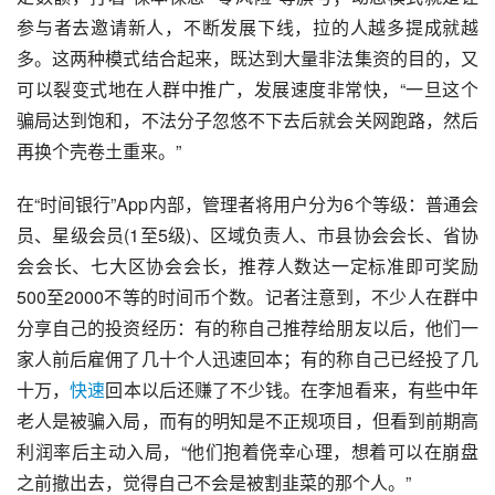
参与者去邀请新人，不断发展下线，拉的人越多提成就越
多。这两种模式结合起来，既达到大量
非法集资
的目的，又
可以裂变式地在人群中推广，发展速度非常快，“一旦这个
骗局达到饱和，不法分子忽悠不下去后就会关网跑路，然后
再换个壳卷土重来。”
在“时间银行”App内部，管理者将用户分为6个等级：普通会
员、星级会员(1至5级)、区域负责人、市县协会会长、省协
会会长、七大区协会会长，推荐人数达一定标准即可奖励
500至2000不等的时间币个数。记者注意到，不少人在群中
分享自己的投资经历：有的称自己推荐给朋友以后，他们一
家人前后雇佣了几十个人迅速回本；有的称自己已经投了几
十万，
快速
回本以后还赚了不少钱。在李旭看来，有些中年
老人是被骗入局，而有的明知是不正规项目，但看到前期高
利润率后主动入局，“他们抱着侥幸心理，想着可以在崩盘
之前撤出去，觉得自己不会是被割韭菜的那个人。”