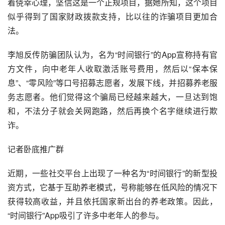
着侥幸心理，坚信这是一个正规项目，据她所知，这个项目
似乎得到了国家财政拨款支持，比以往的诈骗项目更加合
法。
李旭反传防骗团队认为，名为“时间银行”的App宣称持有官
方文件，向中老年人收取激活账号费用，然后以“保本保
息”、“零风险”等口号招募志愿者，发展下线，并招募养老服
务志愿者。他们觉得这个骗局已经越来越大，一旦达到饱
和，不法分子就会关网跑路，然后再换个名字继续进行欺
诈。
记者卧底推广群
近期，一些社交平台上出现了一种名为“时间银行”的新型投
资方式，它基于互助养老模式，号称能够在低风险的情况下
获得较高收益，并且依托国家新出台的养老政策。因此，
“时间银行”App吸引了许多中老年人的参与。