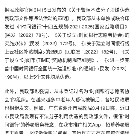
据民政部官网3月15日发布的《关于警惕不法分子涉嫌伪造
民政部文件等违法活动的声明》，民政部从未单独或联合印
发过《“时间银行”十四五规划(2021-2025)国家战略项目》
(民发〔2022〕78号)、《关于设立<时间银行志愿者协会>的
实施办法》(民发〔2022〕172号)、《<关于建立时间银行线
上云社区补贴制度>的通知》(民联发〔2022〕182号)、《关
于设立“时间币(TIME)”奖励机制规范细则》、《<进一步完
善中国时间银行全国统一建设标准>的通知》(民发〔2023〕
198号)，以上5个文件均系伪造。
此外，民政部也强调，从未登记过名为“时间银行志愿者协
会”的组织。在越来越多中老年人疑似被骗后，各地民政局
也相继发文。例如，广东省潮州市民政局3月19日称，近日
市民政局发现有不法分子利用伪造的民政部文件，假借“时
间银行”的养老服务概念，在我市推广相关App，招募养老服
务志愿者，收取激活账号费用，其运作方式存在集资诈骗嫌