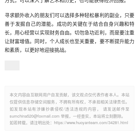
方式，可以深入了解艺术和历史，也可能获得经济回报。
寻求额外收入的朋友们可以选择多种轻松暴利的副业，只要
善于发掘自己的潜能。成功的关键在于结合自身兴趣和特
长，用心经营以实现财务自由。切勿急功近利，而是要注重
让财富增值。同时，个人成长也至关重要，要不断提升能力
和素质，以更好地迎接挑战。
本文内容由互联网用户自发贡献，该文观点仅代表作者本人。本站
仅提供信息存储空间服务，不拥有所有权，不承担相关法律责任。
如发现本站有涉嫌抄袭侵权/违法违规的内容， 请发送邮件至
sumchina520@foxmail.com 举报，一经查实，本站将立刻删除。
如若转载，请注明出处：https://www.huoyanteam.com/34281.html