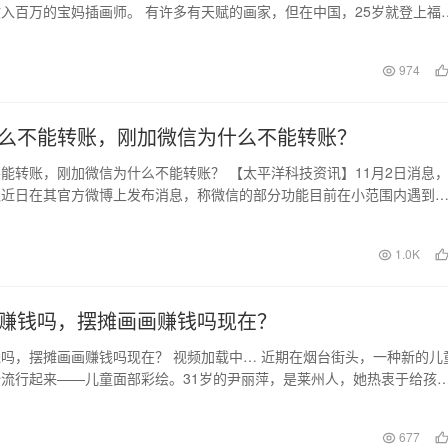
入百万的宝妈插画师。 有许多有天赋的画家，但在中国，25岁就登上福
插画师寥寥无…
日
974
么不能转账，刚加微信为什么不能转账？
能转账，刚加微信为什么不能转账？ 【太平洋科技资讯】11月2日消息
队近日在其官方微博上发布消息，称微信的部分功能目前在小范围内遇到
师团队正积极进…
日
1.0K
赚钱吗，摆摊画画赚钱吗现在？
吗，摆摊画画赚钱吗现在？ 视频加载中… 近期在烟台街头，一种新的儿
流行起来——儿童面部彩绘。31岁的尹丽萍，是莱州人，她热衷于给孩
…
677