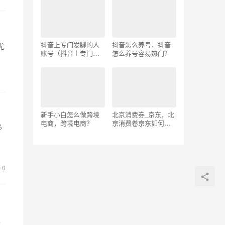
抖音上专门发脚的人
抖音怎么养号，抖音
尤
账号（抖音上专门发
怎么养号容易热门？
脚的人男）
新手小白怎么做跨境
北京消费券_京东，北
电商，跨境电商？
京消费卷京东如何领
多
取？
解
0
仅