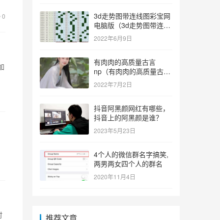
3d走势图带连线图彩宝网
0
电脑版（3d走势图带连线
图彩宝网手机版）
2022年6月9日
有肉肉的高质量古言
加
np（有肉肉的高质量古言
np推荐）
2022年7月2日
抖音阿黑颜网红有哪些，
抖音上的阿黑颜是谁？
2023年5月23日
4个人的微信群名字搞笑,
两男两女四个人的群名
2020年11月4日
时
推荐文章