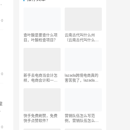
布
0
查叶酸是要查什么项
云南古代叫什么州
目，叶酸检查项目？
（云南古代叫什么
王）
，
了
0
新手去电商当会计怎
lazada跨境电商真的
样，电商会计和一般
害苦我了，lazada电
会计有啥不同？
商平台体验分享？
童
子
快手免费刷赞，免费
营销队伍怎么写范
快手点赞软件？
例，营销队伍怎么写
范例图？
0