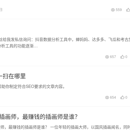
3日
559
？
粉丝给我发私信询问：抖音数据分析工具中，蝉妈妈、达多多、飞瓜和考古
分析工具的功能逐渐…
657
0
一扫在哪里
助你制定符合SEO要求的文章内容。
654
0
插画师，最赚钱的插画师是谁？
师，最赚钱的插画师是谁？ 一位年轻的插画大师，以国风插画闻名，同