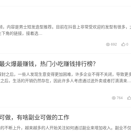
视频，内容是男士短发造型推荐。目前在抖音上非常受欢迎的发型有很多，
左下角的链接，接着选…
692
0
最火爆最赚钱，热门小吃赚钱排行榜？
情解封之后，一些人发现生意变得更加困难，许多企业不得不关闭，导致更
业之后，生活的开销仍然存在，因此许多人考虑通过送外卖或者打滴滴来
。然而，实际上…
764
可做，有啥副业可做的工作
本的不断上升，越来越多的人开始关注如何通过副业来增加收入。副业不