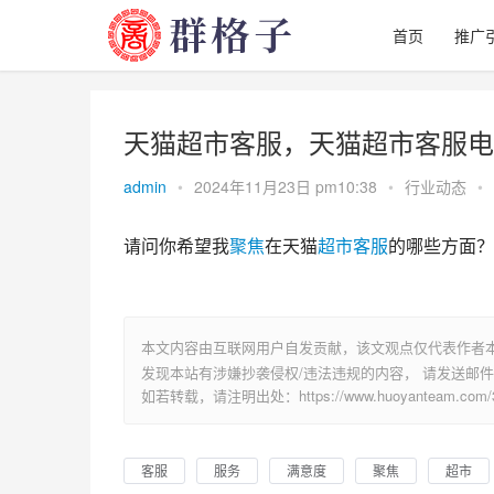
首页
推广
天猫超市客服，天猫超市客服电
admin
•
2024年11月23日 pm10:38
•
行业动态
•
请问你希望我
聚焦
在天猫
超市
客服
的哪些方面？
本文内容由互联网用户自发贡献，该文观点仅代表作者
发现本站有涉嫌抄袭侵权/违法违规的内容， 请发送邮件至 su
如若转载，请注明出处：https://www.huoyanteam.com/35
客服
服务
满意度
聚焦
超市