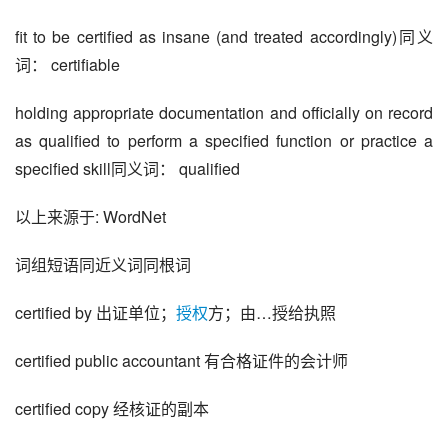
fit to be certified as insane (and treated accordingly)同义
词： certifiable
holding appropriate documentation and officially on record 
as qualified to perform a specified function or practice a 
specified skill同义词： qualified
以上来源于: WordNet
词组短语同近义词同根词
certified by 出证单位；
授权
方；由…授给执照
certified public accountant 有合格证件的会计师
certified copy 经核证的副本