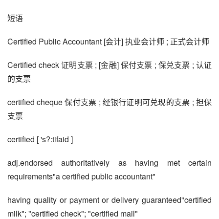
短语
Certified Public Accountant [会计] 执业会计师 ; 正式会计师
Certified check 证明支票 ; [金融] 保付支票 ; 保兑支票 ; 认证
的支票
certified cheque 保付支票 ; 经银行证明可兑现的支票 ; 担保
支票
certified [ 's?:tifaid ]
adj.endorsed authoritatively as having met certain 
requirements"a certified public accountant"
having quality or payment or delivery guaranteed"certified 
milk"; "certified check"; "certified mail"