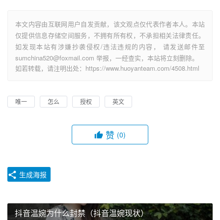
本文内容由互联网用户自发贡献，该文观点仅代表作者本人。本站
仅提供信息存储空间服务，不拥有所有权，不承担相关法律责任。
如发现本站有涉嫌抄袭侵权/违法违规的内容， 请发送邮件至
sumchina520@foxmail.com 举报，一经查实，本站将立刻删除。
如若转载，请注明出处：https://www.huoyanteam.com/4508.html
唯一
怎么
授权
英文
赞
(0)
生成海报
抖音温婉为什么封禁（抖音温婉现状）