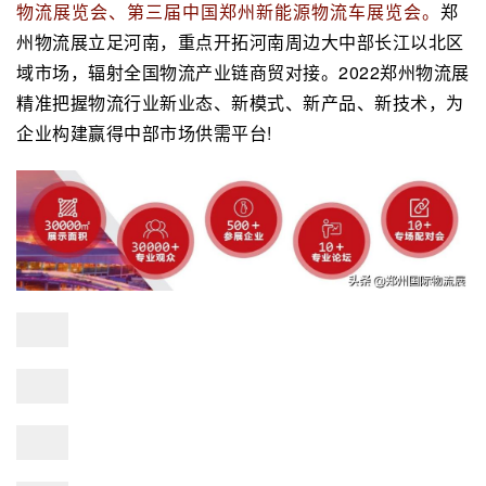
物流
展览会、第三届中国郑州新能源物流车展览会。
郑
州物流展立足河南，重点开拓河南周边大中部长江以北区
域市场，辐射全国物流产业链商贸对接。2022郑州物流展
精准把握物流行业新业态、新模式、新产品、新技术，为
企业构建赢得中部市场供需平台!