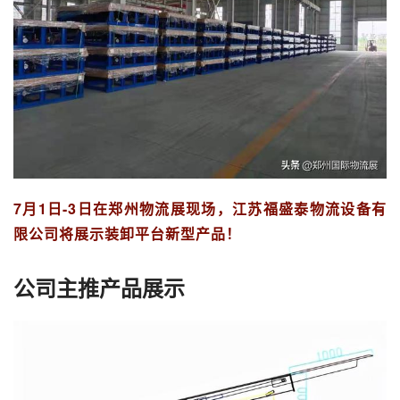
7月1日-3日在郑州物流展现场，江苏福盛泰物流设备有
限公司将展示装卸平台新型产品！
公司主推产品展示