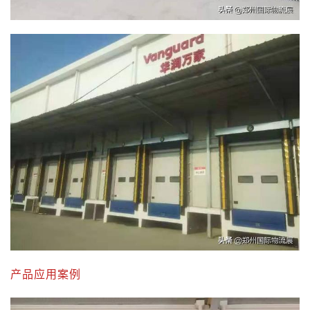
产品应用案例