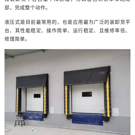
部，完成整个动作。
液压式是目前最常用的，也是应用最为广泛的装卸货平
台、其性能稳定、操作简单、运行稳定、且维修率低、
修理简单。