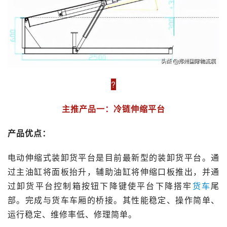
?
主推产品一：冷链伸缩平台
产品优点：
电动伸缩式装卸货平台是目前最新型的装卸货平台。通
过主油缸将面板抬升，辅助油缸将伸缩口板推出，并通
过卸货平台
控制箱
按钮下降键使平台下降搭牢
货车
尾
部。完成与货车车厢的桥接。其性能稳定、操作简单、
运行稳定、维修率低、修理简单。