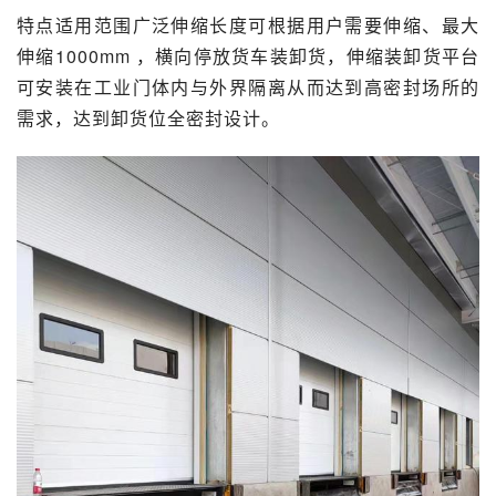
特点适用范围广泛伸缩长度可根据用户需要伸缩、最大
伸缩1000mm ，横向停放货车装卸货，伸缩装卸货平台
可安装在工业门体内与外界隔离从而达到高密封场所的
需求，达到卸货位全密封设计。