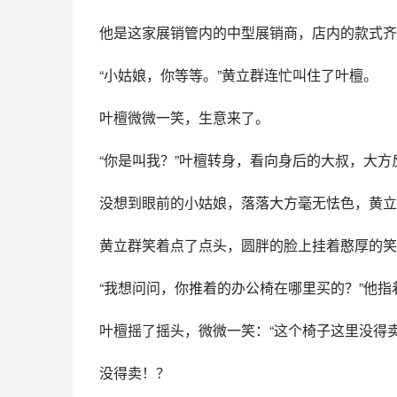
他是这家展销管内的中型展销商，店内的款式齐
“小姑娘，你等等。”黄立群连忙叫住了叶檀。
叶檀微微一笑，生意来了。
“你是叫我？”叶檀转身，看向身后的大叔，大方
没想到眼前的小姑娘，落落大方毫无怯色，黄立
黄立群笑着点了点头，圆胖的脸上挂着憨厚的笑
“我想问问，你推着的办公椅在哪里买的？”他指
叶檀摇了摇头，微微一笑：“这个椅子这里没得卖
没得卖！？