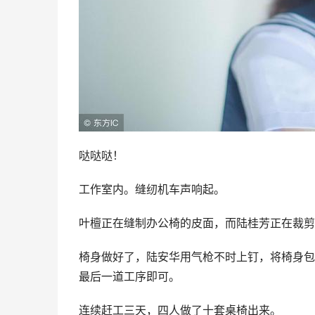
哒哒哒！
工作室内。缝纫机车声响起。
叶檀正在缝制办公椅的皮面，而陆桂芳正在裁剪
椅身做好了，陆安华用气枪不时上钉，将椅身包
最后一道工序即可。
连续赶工三天，四人做了十套桌椅出来。