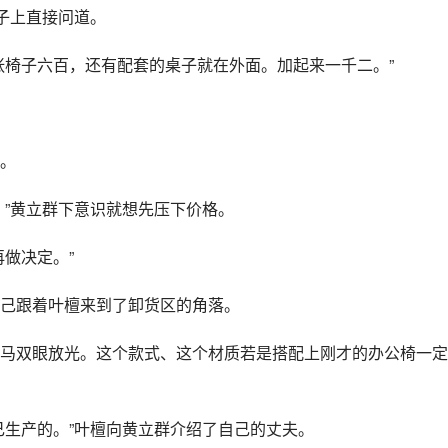
子上直接问道。
张椅子六百，还有配套的桌子就在外面。加起来一千二。”
。
？”黄立群下意识就想先压下价格。
做决定。”
己跟着叶檀来到了卸货区的角落。
马双眼放光。这个款式、这个材质若是搭配上刚才的办公椅一定
己生产的。”叶檀向黄立群介绍了自己的丈夫。