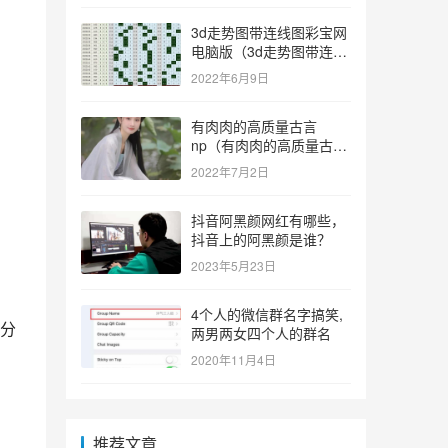
3d走势图带连线图彩宝网
电脑版（3d走势图带连线
图彩宝网手机版）
2022年6月9日
有肉肉的高质量古言
np（有肉肉的高质量古言
np推荐）
2022年7月2日
抖音阿黑颜网红有哪些，
抖音上的阿黑颜是谁？
2023年5月23日
4个人的微信群名字搞笑,
分
两男两女四个人的群名
2020年11月4日
推荐文章