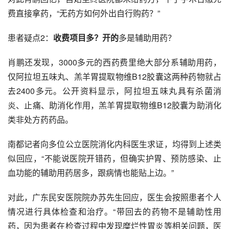
费直接拿药，“无药方如何外出自行购药？”
患者疑点2：
收费项目多？开的
多是辅助用药？
肖鹏还发现，3000多元的西药费里绝大部分系辅助用药，
仅阿拉坦五味丸、羔羊胃提取物维B12胶囊这两种药物就占
去2400多元。公开资料显示，阿拉坦五味丸具有杀菌消
炎、止痛、助消化作用，羔羊胃提取物维B12胶囊为助消化
类非处方药药品。
南都记者向多位公立医院消化内科医生求证，均得到上述类
似回应，“不能说医院开错药，但确实护胃、预防感染、止
血功能的辅助用药居多，跟病情也能贴上边。”
对此，广东民安医院院办苏先生回应，医生会按照患者个人
情况进行具体检查和治疗。“带回去的药物不是辅助性用
药，因为患者在检查过程中发现
糜烂性胃炎
等相关问题，医