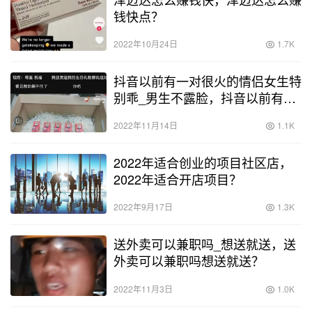
钱快点？
2022年10月24日
1.7K
抖音以前有一对很火的情侣女生特
别乖_男生不露脸，抖音以前有一
对很火的情侣女生特别乖_男生不
2022年11月14日
1.1K
露脸视频？
2022年适合创业的项目社区店，
2022年适合开店项目？
2022年9月17日
1.3K
送外卖可以兼职吗_想送就送，送
外卖可以兼职吗想送就送？
2022年11月3日
1.0K