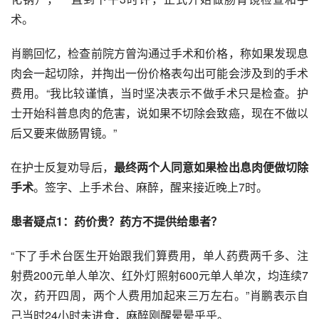
术。
肖鹏回忆，检查前院方曾沟通过手术和价格，称如果发现息
肉会一起切除，并掏出一份价格表勾出可能会涉及到的手术
费用。“我比较谨慎，当时坚决表示不做手术只是检查。护
士开始科普息肉的危害，说如果不切除会致癌，现在不做以
后又要来做肠胃镜。”
在护士反复劝导后，
最终两个人同意如果检出息肉便做切除
手术
。签字、上手术台、麻醉，醒来接近晚上7时。
患者疑点1：药价贵？药方不提供给患者？
“下了手术台医生开始跟我们算费用，单人药费两千多、注
射费200元单人单次、
红外灯
照射600元单人单次，均连续7
次，药开四周，两个人费用加起来三万左右。”肖鹏表示自
己当时24小时未进食，麻醉刚醒晕晕乎乎。