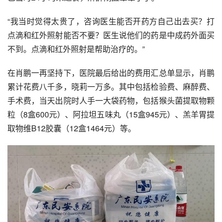
“我当时觉得太贵了，咨询医生能否开药方自己出去买？打
点滴和红外照射能否不要？医生说他们的药是中成药外面买
不到。点滴和红外照射是帮助治疗的。”
在肖鹏一再坚持下，医院最后给出的费用汇总单显示，肖鹏
累计花费八千多，晓莉一万多。其中包括检验费、麻醉费、
手术费，当天出院时人手一大袋药物，包括猴头菌提取物颗
粒（8盒600元）、
阿拉坦五味丸
（15盒945元）、羔羊胃提
取物维B12胶囊（12盒1464元）等。