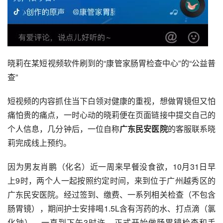
晓莉在某短视频软件刷到的“康管家肠胃检查中心”的“公益普
查”
短视频的内容抓住当下白领对健康的重视，想做
胃镜
但又怕
痛怕贵的痛点，一时心动的晓莉便在页面链接中提交自己的
个人信息，几分钟后，一位自称
广东民安医院
的客服联系晓
莉完成线上预约。
因为男友肖鹏（化名）近一周来早餐没食欲，10月31日早
上9时，两个人一起按照约定时间，来到位于
广州越秀区
的
广东民安医院。经过签到、缴费、一系列相关检查（不包含
肠胃镜），期间护士安排喝1.5L含有泻药的水、打点滴（
氯
化钠
），一直到下午3时许，正式开始做肠胃镜检查和手