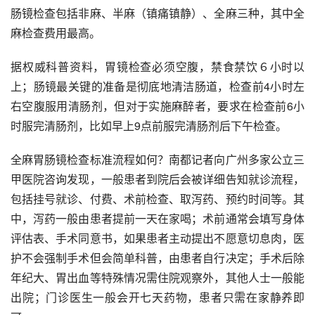
肠镜检查包括非麻、半麻（镇痛镇静）、
全麻
三种，其中全
麻检查费用最高。
据权威科普资料，
胃镜检查
必须空腹，禁食禁饮６小时以
上；肠镜最关键的准备是彻底地清洁肠道，检查前4小时左
右空腹服用清肠剂，但对于实施麻醉者，要求在检查前6小
时服完清肠剂，比如早上9点前服完清肠剂后下午检查。
全麻胃肠镜检查标准流程如何？南都记者向广州多家
公立三
甲医院
咨询发现，一般患者到院后会被详细告知就诊流程，
包括挂号就诊、付费、术前检查、取泻药、预约时间等。其
中，泻药一般由患者提前一天在家喝；术前通常会填写身体
评估表、手术同意书，如果患者主动提出不愿意切息肉，医
护不会强制手术但会简单科普，由患者自行决定；手术后除
年纪大、
胃出血
等特殊情况需住院观察外，其他人士一般能
出院；门诊医生一般会开七天药物，患者只需在家静养即