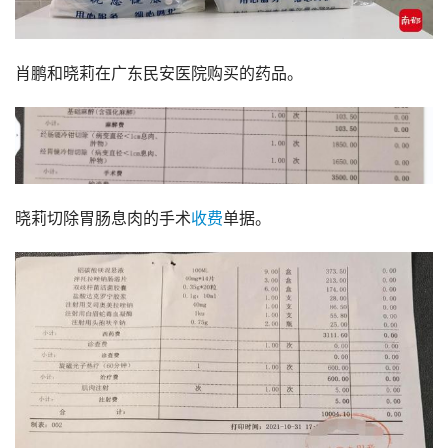
肖鹏和晓莉在广东民安医院购买的药品。
晓莉切除胃肠息肉的手术
收费
单据。