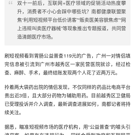
双十一前后，
互联网+医疗
领域的促销活动热度攀
升，消费者不小心会踩中哪些坑？南都健康联盟聚
焦“利用短视频平台低价诱客”“贩卖医美容貌焦虑”“网
上违规叫卖医疗器械”等现象推出专题报道，共同营
造清朗医疗市场。
刷
短视频
看到胃肠公益普查119元的广告，广州一对情侣填
完信息被引流到
广州市越秀区
一家民营医院就诊，经过检
查、麻醉、手术，最终结账发现两个人花了近两万元。
拎着两大袋药出院的情侣发现，不仅同样的药品比电商平台
贵出近3倍，且大部分药物为辅助用药。目前越秀区卫健局
已受理投诉并介入调查，最新调查进展如何，南都记者将持
续关注。
据悉，瞄准短视频市场的医疗机构，用“公益普查”的噱头引