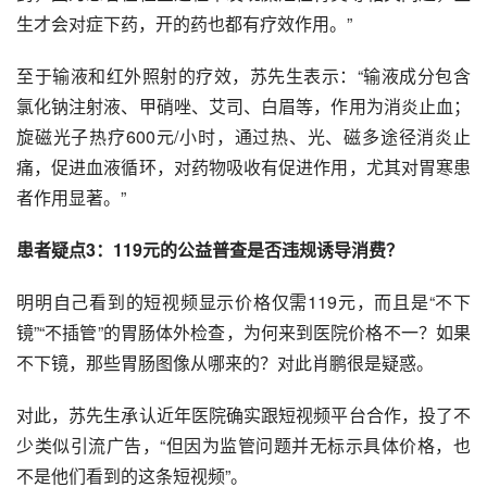
生才会对症下药，开的药也都有疗效作用。”
至于输液和红外照射的疗效，苏先生表示：“输液成分包含
氯化钠注射液、
甲硝唑
、艾司、白眉等，作用为消炎止血；
旋磁光子热疗600元/小时，通过热、光、磁多途径消炎止
痛，促进
血液循环
，对药物吸收有促进作用，尤其对
胃寒
患
者作用显著。”
患者疑点3：119元的公益普查是否违规诱导消费？
明明自己看到的短视频显示价格仅需119元，而且是“不下
镜”“不插管”的胃肠体外检查，为何来到医院价格不一？如果
不下镜，那些胃肠图像从哪来的？对此肖鹏很是疑惑。
对此，苏先生承认近年医院确实跟短视频平台合作，投了不
少类似引流广告，“但因为监管问题并无标示具体价格，也
不是他们看到的这条短视频”。