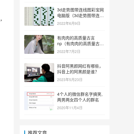
3d走势图带连线图彩宝网
电脑版（3d走势图带连线
，
图彩宝网手机版）
2022年6月9日
有肉肉的高质量古言
np（有肉肉的高质量古言
np推荐）
2022年7月2日
抖音阿黑颜网红有哪些，
抖音上的阿黑颜是谁？
2023年5月23日
4个人的微信群名字搞笑,
两男两女四个人的群名
2020年11月4日
推荐文章