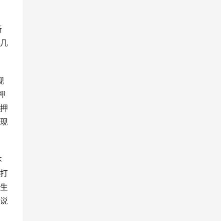
几
押
押
现
打
生
说