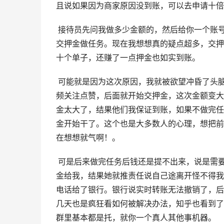
且说如果因为商家原因没到账，可以去申请十倍
 接待员先问我做多少金额的，然后给你一个账号，叫把银行卡绑定，交了押金并截图，要求给她，如超时需重新
交押金做任务。现在我想想真的疑点超多，交押
十个单子，还赚了一点押金也如实到账。
 可能就是因为这次原因，我就被欲望冲昏了头脑，可之后，我发现被骗了。7月23日，接任务的第2天，先是给视
频关注点赞，后面就开始交押金，这次金额变大
金太大了，结果他们我保证到账，如果不做完任
金开始干了。这个也是大多数人的心理，想把前
在想想就气啊！。
 可是后来做完任务后钱还是提不出来，说是需要补单然后出款，补单金额已经上百，我去找他们说不做了，把本
金给我，结果她就推责任说自己途离开怪不得我
电话给了银行。银行说实时转账无法撤销了，后
几天也是疯狂看如何被解决办法，
知乎
也看到了
群里基本都是托，就你一个真人其他事机器。