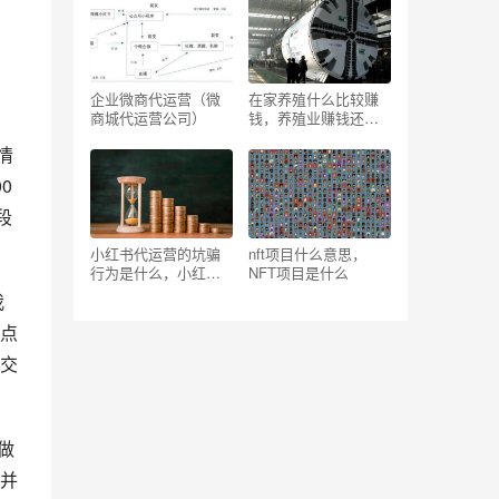
1002无标题）
企业微商代运营（微
在家养殖什么比较赚
商城代运营公司）
钱，养殖业赚钱还是
打工赚钱？
情
0
段
小红书代运营的坑骗
nft项目什么意思，
行为是什么，小红书
NFT项目是什么
代运营报价表
我
点
交
并