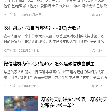
展开全部 组2113二产品。 吃，睡觉，击中豆豆 女士和公鸡丝5261
他们 乞eg帮派 ♀抱抱♀ 爱懒猪 宝贝の女4102尔格 酒袋饭袋 巴黎欧
莱雅1653ら 可爱的约 Ⅱ：放屁的…
推广引流
2020年11月24日
3.1K
农村创业小项目有哪些？小投资|大收益！
农村人民是一个十分庞大的人群，随着国家对农村的扶持建设，农
村的致富项目也是逐渐增多，现在很多年轻人都回到农村去创业致
富，并不再一味的去城市寻找机遇，不管是养殖业、种植业，还是
推广引流
2022年5月31日
1.1K
各种农…
微信建群为什么只能40人,怎么建微信群当群主
与您的家人和朋友进行群聊非常高兴。以下是构建组的详细方法策
略： 手机 微信 1个 首先在微信下方功能栏中从左至右单击第二个功
能通讯录 2 进入通讯录界面后， 点击界面右上角的人形图…
推广引流
2020年12月10日
2.0K
闪送每天能赚多少钱啊，闪送每天
能赚多少钱一单？