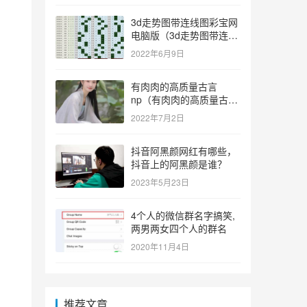
3d走势图带连线图彩宝网
电脑版（3d走势图带连线
图彩宝网手机版）
2022年6月9日
有肉肉的高质量古言
np（有肉肉的高质量古言
np推荐）
2022年7月2日
抖音阿黑颜网红有哪些，
抖音上的阿黑颜是谁？
2023年5月23日
4个人的微信群名字搞笑,
两男两女四个人的群名
2020年11月4日
推荐文章