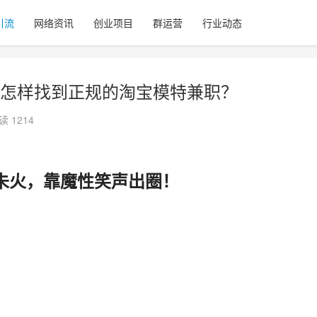
引流
网络资讯
创业项目
群运营
行业动态
怎样找到正规的淘宝模特兼职？
读 1214
未火，靠魔性笑声出圈！