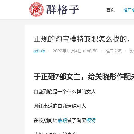
首页
推广
正规的淘宝模特兼职怎么找的，
admin
•
2022年11月4日 am8:59
•
推广引流
•
阅
于正砸7部女主，给关晓彤作配
白鹿到底是一个什么样的女人
网红出道的白鹿清纯可人
在校期间她
兼职
做了淘宝
模特