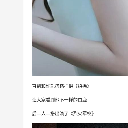
直到和许凯搭档拍摄《招摇》
让大家看到他不一样的白鹿
后二人二搭出演了《烈火军校》