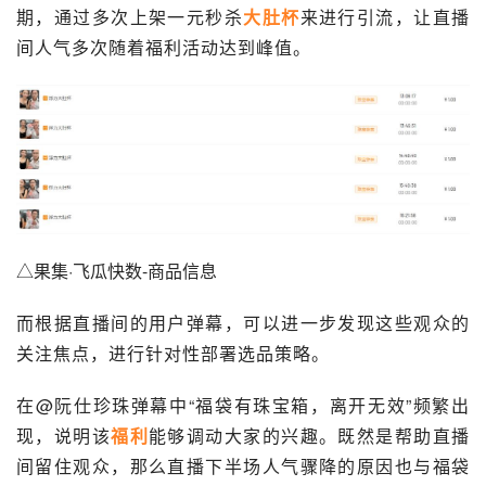
期，通过多次上架一元秒杀
大肚杯
来进行引流，让直播
间人气多次随着福利活动达到峰值。
△果集·飞瓜快数-商品信息
而根据直播间的用户弹幕，可以进一步发现这些观众的
关注焦点，进行针对性部署选品策略。
在@阮仕珍珠弹幕中“福袋有珠宝箱，离开无效”频繁出
现，说明该
福利
能够调动大家的兴趣。既然是帮助直播
间留住观众，那么直播下半场人气骤降的原因也与福袋