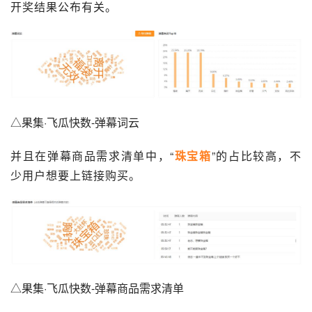
开奖结果公布有关。
△果集·飞瓜快数-弹幕词云
并且在弹幕商品需求清单中，“
珠宝箱
”的占比较高，不
少用户想要上链接购买。
△果集·飞瓜快数-弹幕商品需求清单