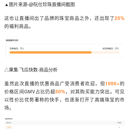
▲图片来源-@阮仕珍珠直播间截图
这也让直播间出了品牌的珠宝商品之外，还出现了
25%
的福利商品。
△果集·飞瓜快数-商品分析
虽然此次直播的优惠商品广受消费者欢迎，但
1000+
的
价格区间GMV占比仍超
50%
，对其购买能力突出。可见
以性价比优势著称的快手，也逐渐打开了高端珠宝的市
场。