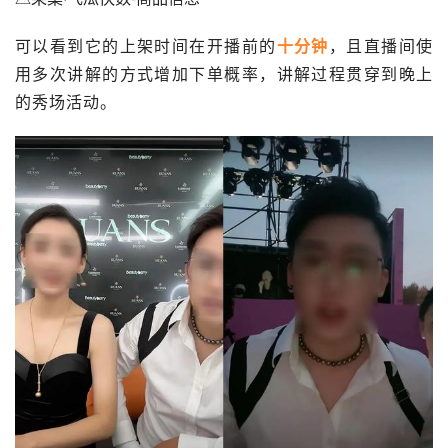
可以看到它的上架时间在开播前的
十分钟
，且直播间使
用多次讲解的方式增加下单概率，讲解过程贯穿到晚上
的秀场活动。