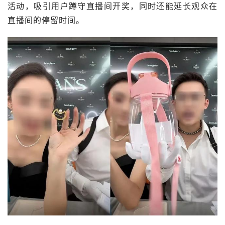
活动，吸引用户蹲守直播间开奖，同时还能延长观众在
直播间的停留时间。