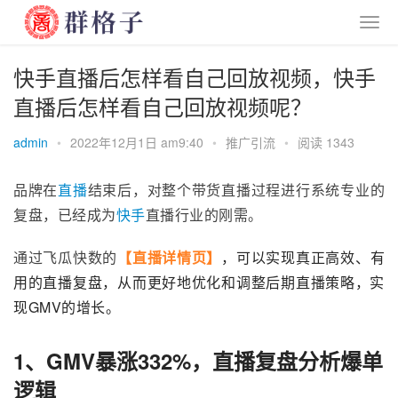
快手直播后怎样看自己回放视频，快手
直播后怎样看自己回放视频呢？
admin
•
2022年12月1日 am9:40
•
推广引流
•
阅读 1343
品牌在
直播
结束后，对整个带货直播过程进行系统专业的
复盘，已经成为
快手
直播行业的刚需。
通过飞瓜快数的
【直播详情页】
，可以实现真正高效、有
用的直播复盘，从而更好地优化和调整后期直播策略，实
现GMV的增长。
1、GMV暴涨332%，直播复盘分析爆单
逻辑