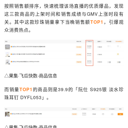
按照销售额排序，快速梳理该场直播的优质爆品，发现
这三款商品的上架时间和销售成绩与GMV上涨时段有
关。其中这款珍珠销量拿下当晚销售额
TOP1
，引爆观
众消费热点。
△果集·飞瓜快数-商品信息
而销量
TOP1
的商品则是39.9的「阮仕 S925银 淡水珍
珠耳钉 DYFL053」。
△果集·飞瓜快数-商品信息