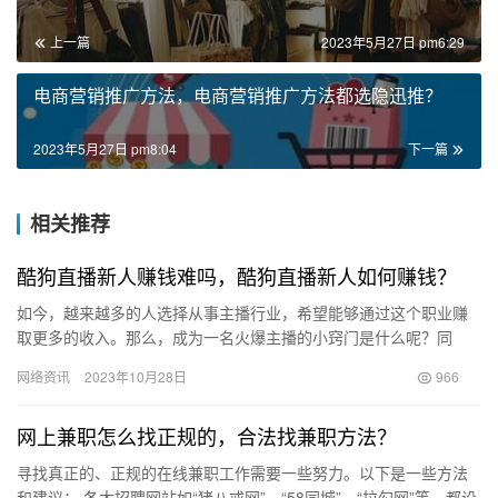
上一篇
2023年5月27日 pm6:29
电商营销推广方法，电商营销推广方法都选隐迅推？
2023年5月27日 pm8:04
下一篇
相关推荐
酷狗直播新人赚钱难吗，酷狗直播新人如何赚钱？
如今，越来越多的人选择从事主播行业，希望能够通过这个职业赚
取更多的收入。那么，成为一名火爆主播的小窍门是什么呢？同
时，是否真的能够像网上所说的那样，每个月赚取大量的钱呢？ 首
网络资讯
2023年10月28日
966
先，要…
网上兼职怎么找正规的，合法找兼职方法？
寻找真正的、正规的在线兼职工作需要一些努力。以下是一些方法
和建议： 各大招聘网站如“猪八戒网”、“58同城”、“拉勾网”等，都设