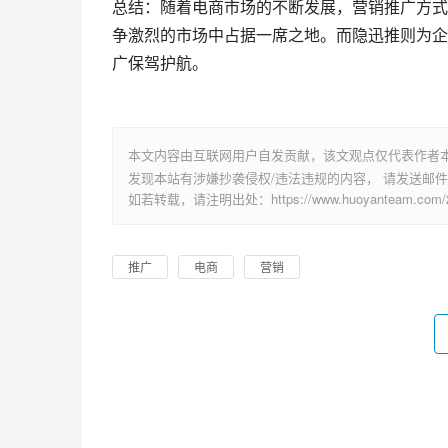
总结：随着电商市场的不断发展，营销推广方式
争激烈的市场中占据一席之地。而隐迅推则为企
广保驾护航。
本文内容由互联网用户自发贡献，该文观点仅代表作者
发现本站有涉嫌抄袭侵权/违法违规的内容， 请发送邮件至 su
如若转载，请注明出处：https://www.huoyanteam.com/28
推广
电商
营销