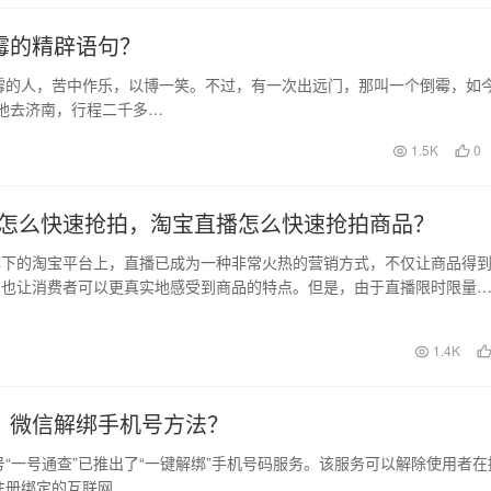
霉的精辟语句？
霉的人，苦中作乐，以博一笑。不过，有一次出远门，那叫一个倒霉，如
地去济南，行程二千多…
1.5K
0
怎么快速抢拍，淘宝直播怎么快速抢拍商品？
旗下的淘宝平台上，直播已成为一种非常火热的营销方式，不仅让商品得
，也让消费者可以更真实地感受到商品的特点。但是，由于直播限时限量
会因为抢货不及而感…
日
1.4K
，微信解绑手机号方法？
“一号通查”已推出了“一键解绑”手机号码服务。该服务可以解除使用者在
注册绑定的互联网…