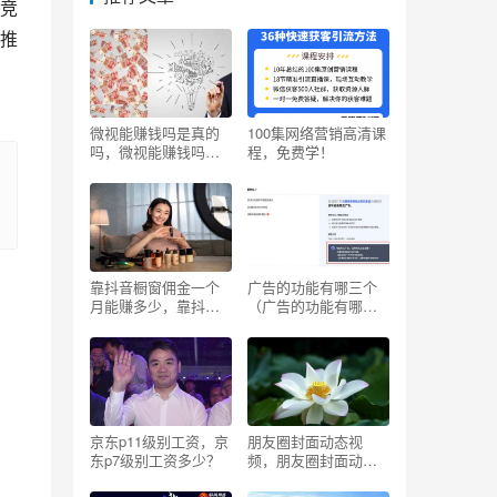
竞
推
微视能赚钱吗是真的
100集网络营销高清课
吗，微视能赚钱吗是
程，免费学！
真的吗安全吗？
靠抖音橱窗佣金一个
广告的功能有哪三个
月能赚多少，靠抖音
（广告的功能有哪些
橱窗佣金一个月能赚
四年级道德与法治）
多少钱？
京东p11级别工资，京
朋友圈封面动态视
东p7级别工资多少？
频，朋友圈封面动态
视频怎么设置？