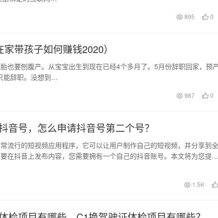
895
0
家带孩子如何赚钱2020）
二胎也要刨腹产。从宝宝出生到现在已经4个多月了。5月份辞职回家，预
只能辞职。没想到…
987
0
抖音号，怎么申请抖音号第二个号？
非常流行的短视频应用程序，它可以让用户制作自己的短视频，并分享到
而要在抖音上发布内容，您需要拥有一个自己的抖音账号。本文将为您提
成抖音账号的申请，…
1.5K
体检项目有哪些，C1换驾驶证体检项目有哪些？