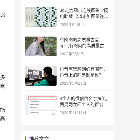
3d走势图带连线图彩宝网
比
电脑版（3d走势图带连线
图彩宝网手机版）
2022年6月9日
有肉肉的高质量古言
np（有肉肉的高质量古言
np推荐）
2022年7月2日
抖音阿黑颜网红有哪些，
抖音上的阿黑颜是谁？
多
2023年5月23日
商
4个人的微信群名字搞笑,
两男两女四个人的群名
能
2020年11月4日
高
推荐文章