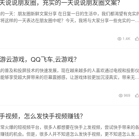
天说说朋友圈，充实的一天说说朋友圈文案？
的一天：朋友圈新鲜文案分享 在日复一日的生活中，我们都渴望有充实
何将这样的一天表达在朋友圈中呢？今天，我将与大家分享一些充实的一
文案，希望能给大…
1.4K
手游云游戏，QQ飞车,云游戏？
机的普及和投屏技术的快速发展，现在越来越多的人喜欢通过电视和投影
样能够享受超大屏带来的巨幕震撼感，让游戏体验更加沉浸真实，带来无
就给大家推荐一款能…
日
969
手视频，怎么发快手视频赚钱？
非常火爆的短视频平台，很多人都想要在快手上发视频，尝试快手带来的
有赚钱的机会。但是，很多人并不知道怎么发快手视频，更不知道怎么发