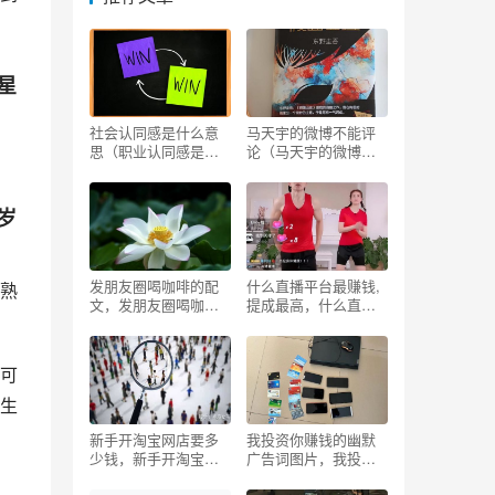
星
社会认同感是什么意
马天宇的微博不能评
思（职业认同感是什
论（马天宇的微博为
么意思）
什么没有人评论）
岁
发朋友圈喝咖啡的配
什么直播平台最赚钱,
熟
文，发朋友圈喝咖啡
提成最高，什么直播
的配文配图？
平台最赚钱,提成最高
的？
可
生
新手开淘宝网店要多
我投资你赚钱的幽默
少钱，新手开淘宝网
广告词图片，我投资
店要多少钱一个月？
你赚钱的幽默广告词