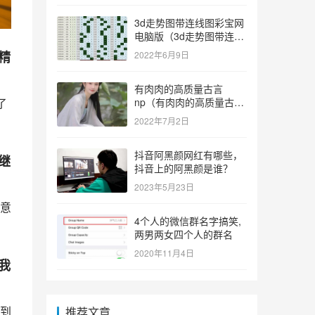
3d走势图带连线图彩宝网
电脑版（3d走势图带连线
图彩宝网手机版）
精
2022年6月9日
有肉肉的高质量古言
np（有肉肉的高质量古言
了
np推荐）
2022年7月2日
抖音阿黑颜网红有哪些，
继
抖音上的阿黑颜是谁？
2023年5月23日
意
4个人的微信群名字搞笑,
两男两女四个人的群名
2020年11月4日
我
到
推荐文章