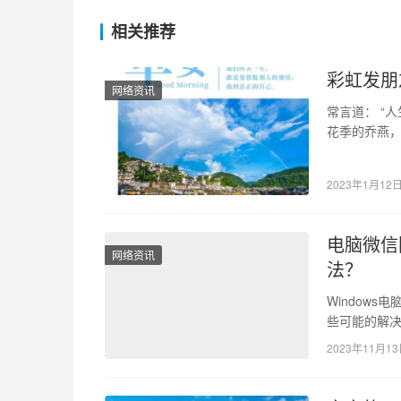
相关推荐
彩虹发朋
网络资讯
常言道： “
花季的乔燕，
容貌如今变
2023年1月12
电脑微信
网络资讯
法？
Window
些可能的解决
器”进程，…
2023年11月1