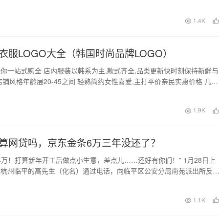
。本文将为大家详细…
日
1.4K
衣服LOGO大全（韩国时尚品牌LOGO）
你一站式购全 店内服装以韩系为主,款式齐全,品类更新快时刻保持新鲜与
店铺风格年龄层20-45之间 轻熟简约女性喜爱,主打平价亲民实惠价格 几百
下搞…
日
1.9K
算网贷吗，京东金条6万三年没还了？
04万！打算新年开工后做点小生意，差点儿……还好有你们！” 1月28日上
江杭州临平的高先生（化名）通过电话，向临平区公安分局南苑派出所反
谢。 原…
日
1.1K