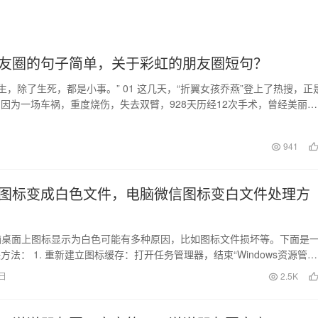
友圈的句子简单，关于彩虹的朋友圈短句？
人生，除了生死，都是小事。” 01 这几天，“折翼女孩乔燕”登上了热搜，正
因为一场车祸，重度烧伤，失去双臂，928天历经12次手术，曾经美丽的
得…
日
941
图标变成白色文件，电脑微信图标变白文件处理方
s电脑桌面上图标显示为白色可能有多种原因，比如图标文件损坏等。下面是
方法： 1. 重新建立图标缓存：打开任务管理器，结束“Windows资源管理
3日
2.5K