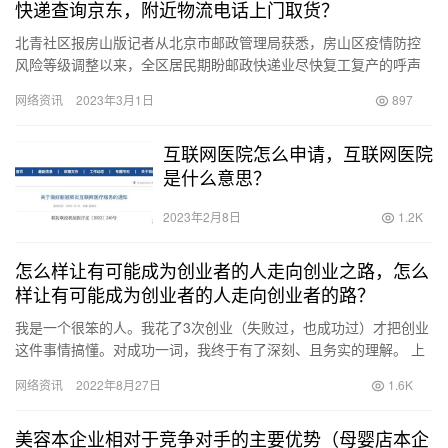
快递查询京东，附近物流电话上门取货？
北青社区报房山版记者从北京市邮政管理局获悉，房山区疫情防控
风险等级调整以来，全区居民期盼邮政快递业尽快复工复产的呼声
越来越高。 为尽快满足房山区居民寄递需求，南区局积极推动邮政
网络资讯
2023年3月1日
897
快递…
互联网医院怎么申请，互联网医院
是什么意思？
2023年2月8日
1.2K
怎么样让有可能成为创业者的人走向创业之路，怎么
样让有可能成为创业者的人走向创业者的路？
我是一个很笨的人。我花了3次创业（失败过，也成功过）才把创业
这件事情搞懂。对成功一词，我终于有了深刻、且务实的理解。 上
市、明星企业家并不是成功的唯一指标（第一次创业时，我就这样
网络资讯
2022年8月27日
1.6K
天…
美容本企业相对于竞争对手的主要优势（母婴店本企