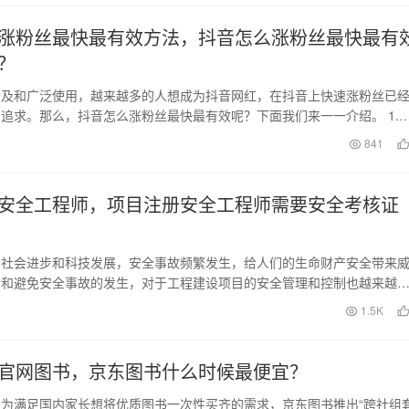
涨粉丝最快最有效方法，抖音怎么涨粉丝最快最有
？
普及和广泛使用，越来越多的人想成为抖音网红，在抖音上快速涨粉丝已
追求。那么，抖音怎么涨粉丝最快最有效呢？下面我们来一一介绍。 1.
想要在抖音上…
日
841
安全工程师，项目注册安全工程师需要安全考核证
着社会进步和科技发展，安全事故频繁发生，给人们的生命财产安全带来
少和避免安全事故的发生，对于工程建设项目的安全管理和控制也越来越
册安全工程师作为工…
1.5K
官网图书，京东图书什么时候最便宜？
为满足国内家长想将优质图书一次性买齐的需求，京东图书推出“跨社组套