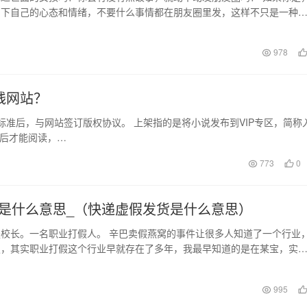
制下自己的心态和情绪，不要什么事情都在朋友圈里发，这样不只是一种
同样会显得自己很…
日
978
钱网站？
后，与网站签订版权协议。 上架指的是将小说发布到VIP专区，简称
节后才能阅读，…
773
0
是什么意思_（快递虚假发货是什么意思）
校长。一名职业打假人。 辛巴卖假燕窝的事件让很多人知道了一个行业
假，其实职业打假这个行业早就存在了多年，我最早知道的是在某宝，实
职业打假人就是以…
日
995