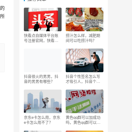
的
所
快看点自媒体平台账
捞汁怎么样，减肥期
号注册官网，快看点
间可以吃捞汁吗？
自媒体平台能赚钱
吗？
抖音很火的男男，抖
抖音个性签名怎么写
音的男男有哪些？
才吸引人，抖音个性
签名怎么写才吸引人
关注？
京东e卡怎么用，京东
黄色qq群可以加成功
e卡怎么用不了？
吗，黄色qq群可以加
成功吗知乎？