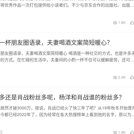
，将优秀作品一次打包提供给小读者们。不少与京东合作的出版社、出版
一方式不仅为打…
日
1.6K
一杯朋友圈语录，夫妻喝酒文案简短暖心？
朋友圈语录，夫妻喝酒文案简短暖心 喝酒是一种社交的方式，也是许多
情的方式。在忙碌的生活中，夫妻间的小酌一杯不仅可以缓解疲劳，还可
下面是一些朋友圈…
2.4K
多还是肖战粉丝多呢，杨洋和肖战谁的粉丝多？
居然才破3000万，按说，肖战已经火了快三年了吧？从19年秋冬开始晋
今都已经2022年了，因为经常在各大热搜榜单上看到他的名字，原以为
，没想到…
4日
1.9K