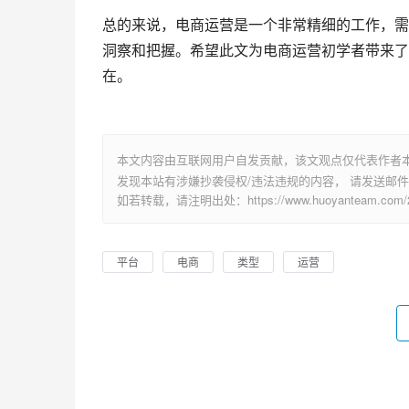
总的来说，电商运营是一个非常精细的工作，需
洞察和把握。希望此文为电商运营初学者带来了
在。
本文内容由互联网用户自发贡献，该文观点仅代表作者
发现本站有涉嫌抄袭侵权/违法违规的内容， 请发送邮件至 su
如若转载，请注明出处：https://www.huoyanteam.com/28
平台
电商
类型
运营