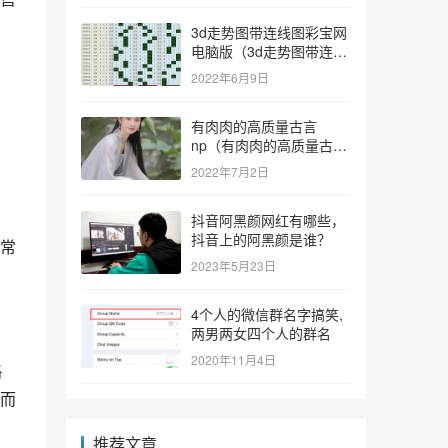
3d走势图带连线图彩宝网
电脑版（3d走势图带连线
图彩宝网手机版）
2022年6月9日
销
有肉肉的高质量古言
np（有肉肉的高质量古言
np推荐）
2022年7月2日
抖音阿黑颜网红有哪些，
抖音上的阿黑颜是谁？
常
2023年5月23日
4个人的微信群名字搞笑,
两男两女四个人的群名
2020年11月4日
略
而
推荐文章