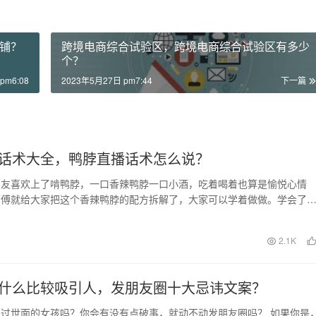
铺？
跨境电商综合试验区，跨境电商综合试验区有多少
个？
pm6:08
2023年5月27日 pm7:44
下一篇
话术大全，鸭脖直播话术怎么说？
朋友喜欢上了啃鸭脖，一口香辣鸭脖一口小酒，吃着喝着也算是愉悦心情
师傅就给大家把这个香辣鸭脖的配方拆解了，大家可以学着做做。学会了
吃也省的出去买了，或…
日
2.1K
什么比较吸引人，发朋友圈十大忌讳文案？
过世面的女孩吗？你会有没有点破事，就动不动发朋友圈吗？ 如果你是