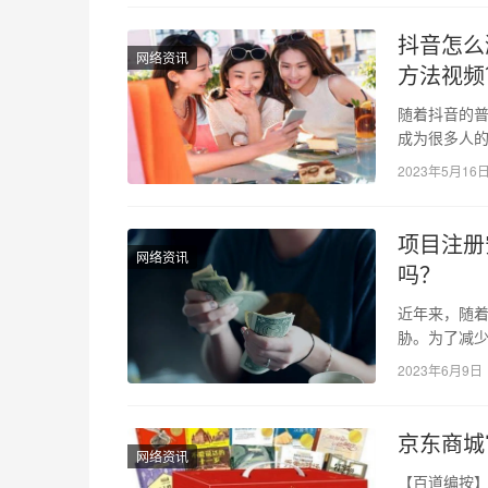
抖音怎么
网络资讯
方法视频
随着抖音的
成为很多人的
引人的内容 
2023年5月16
项目注册
网络资讯
吗？
近年来，随
胁。为了减
视。项目注
2023年6月9日
京东商城
网络资讯
【百道编按】