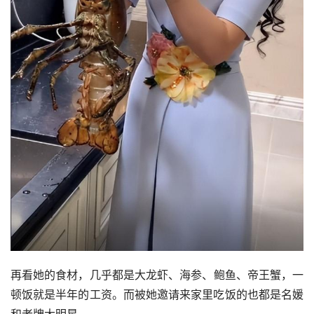
再看她的食材，几乎都是
大龙虾
、
海参
、
鲍鱼
、帝王蟹，一
顿饭就是半年的工资。而被她邀请来家里吃饭的也都是名媛
和老牌大明星。