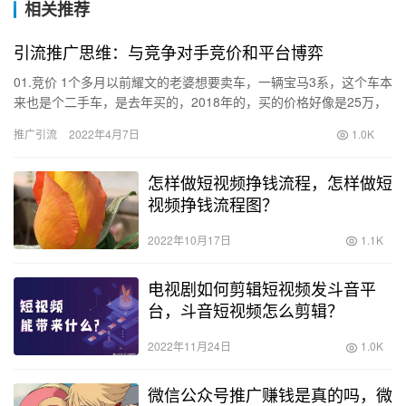
相关推荐
引流推广思维：与竞争对手竞价和平台博弈
01.竞价 1个多月以前耀文的老婆想要卖车，一辆宝马3系，这个车本
来也是个二手车，是去年买的，2018年的，买的价格好像是25万，
那个时候他们还没确定结婚，后来结婚了以后想想家里两…
推广引流
2022年4月7日
1.0K
怎样做短视频挣钱流程，怎样做短
视频挣钱流程图？
2022年10月17日
1.1K
电视剧如何剪辑短视频发斗音平
台，斗音短视频怎么剪辑？
2022年11月24日
1.0K
微信公众号推广赚钱是真的吗，微