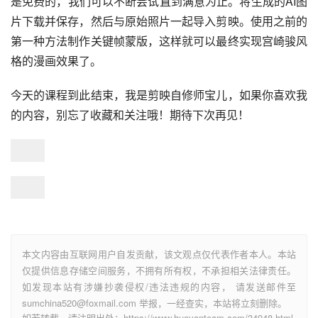
是免费的，我们可以不断尝试直到满意为止。将生成的AI图
片下载并保存，然后与原始照片一起导入剪映。使用之前的
第一种方法制作关键帧蒙版，这样就可以最终实现宫崎骏风
格的漫画效果了。
今天的课程到此结束，我是剪映自修师宝儿，如果你喜欢我
的内容，别忘了收藏和关注哦！期待下次再见！
本文内容由互联网用户自发贡献，该文观点仅代表作者本人。本站
仅提供信息存储空间服务，不拥有所有权，不承担相关法律责任。
如发现本站有涉嫌抄袭侵权/违法违规的内容， 请发送邮件至
sumchina520@foxmail.com 举报，一经查实，本站将立刻删除。
如若转载，请注明出处：https://www.huoyanteam.com/34948.html