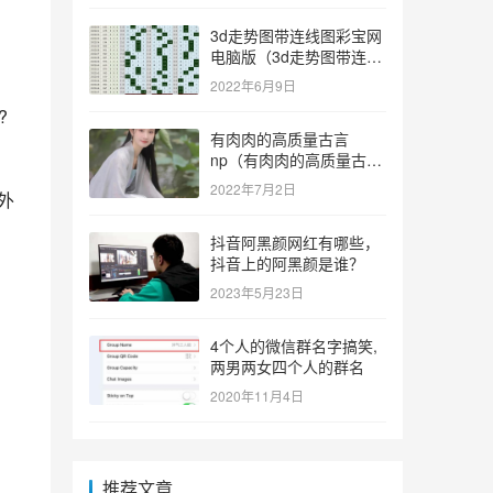
3d走势图带连线图彩宝网
电脑版（3d走势图带连线
图彩宝网手机版）
2022年6月9日
?
有肉肉的高质量古言
np（有肉肉的高质量古言
np推荐）
2022年7月2日
外
抖音阿黑颜网红有哪些，
抖音上的阿黑颜是谁？
2023年5月23日
4个人的微信群名字搞笑,
两男两女四个人的群名
2020年11月4日
推荐文章