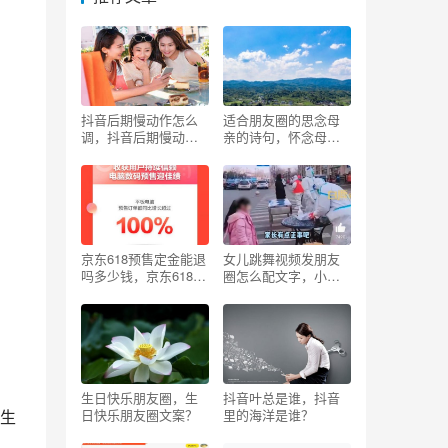
抖音后期慢动作怎么
适合朋友圈的思念母
调，抖音后期慢动作
亲的诗句，怀念母亲
怎么调视频教程？
的经典诗句？
京东618预售定金能退
女儿跳舞视频发朋友
吗多少钱，京东618预
圈怎么配文字，小孩
售定金可以退吗？
跳舞照片发朋友圈可
以配什么文字？
生日快乐朋友圈，生
抖音叶总是谁，抖音
生
日快乐朋友圈文案？
里的海洋是谁？