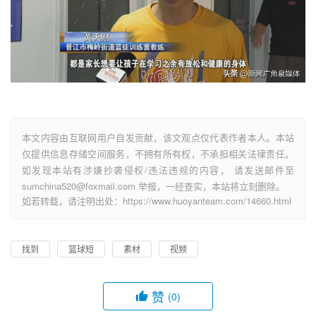
本文内容由互联网用户自发贡献，该文观点仅代表作者本人。本站
仅提供信息存储空间服务，不拥有所有权，不承担相关法律责任。
如发现本站有涉嫌抄袭侵权/违法违规的内容， 请发送邮件至
sumchina520@foxmail.com 举报，一经查实，本站将立刻删除。
如若转载，请注明出处：https://www.huoyanteam.com/14660.html
找到
篮球短
素材
视频
赞
(0)