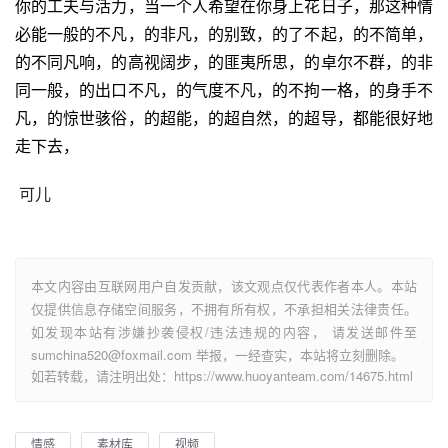
你的工夫与活力，当一个人希望在你身上花日子，那这种情
必能一般的不凡，的非凡，的别致，的了不起，的不简单，
的不同凡响，的高视阔步，的匪夷所思，的卓尔不群，的非
同一般，的出口不凡，的气度不凡，的不拘一格，的身手不
凡，的惊世骇俗，的超能，的超自然，的超导，都能很好地
走下去，
 可儿
本文内容由互联网用户自发贡献，该文观点仅代表作者本人。本站
仅提供信息存储空间服务，不拥有所有权，不承担相关法律责任。
如发现本站有涉嫌抄袭侵权/违法违规的内容， 请发送邮件至
sumchina520@foxmail.com 举报，一经查实，本站将立刻删除。
如若转载，请注明出处：https://www.huoyanteam.com/14675.html
情感
素材库
视频