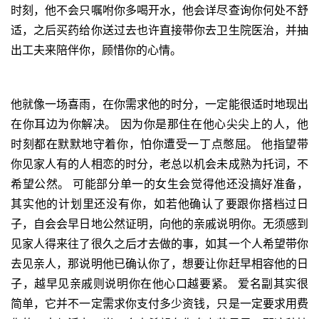
时刻，他不会只嘱咐你多喝开水，他会详尽查询你何处不舒
适，之后买药给你送过去也许直接带你去卫生院医治，并抽
出工夫来陪伴你，顾惜你的心情。
他就像一场喜雨，在你需求他的时分，一定能很适时地现出
在你耳边为你解决。 因为你是那住在他心尖尖上的人，他
时刻都在默默地守着你，怕你遭受一丁点憋屈。 他指望带
你见家人有的人相恋的时分，老总以机会未成熟为托词，不
希望公然。 可能部分单一的女生会觉得他还没搞好准备，
其实他的计划里还没有你，如若他确认了要跟你搭档过日
子，自会会早日地公然证明，向他的亲戚说明你。无须感到
见家人得来往了很久之后才去做的事，如其一个人希望带你
去见亲人，那说明他已确认你了，想要让你赶早相容他的日
子，越早见亲戚则说明你在他心口越要紧。 爱名副其实很
简单，它并不一定需求你支付多少资钱，只是一定要求用费