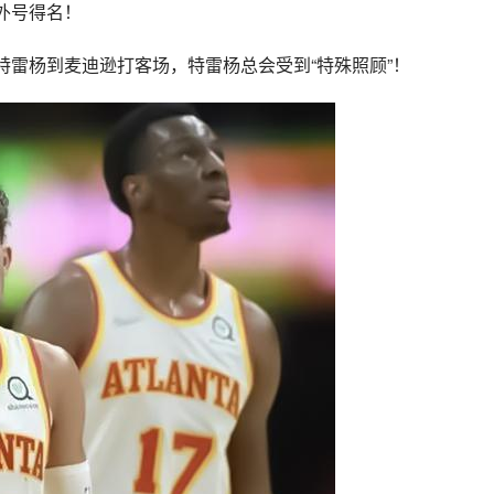
的外号得名！
凡特雷杨到麦迪逊打客场，特雷杨总会受到“特殊照顾”！