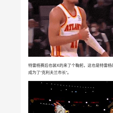
特雷杨赛后也装X的来了个鞠躬，这也是特雷杨
成为了“
克利夫兰
市长”。