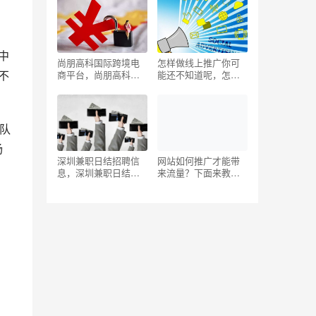
中
尚朋高科国际跨境电
怎样做线上推广你可
不
商平台，尚朋高科国
能还不知道呢，怎样
际跨境电商平台
做线上推广你可能还
2021？
不知道是谁？
率队
杨
深圳兼职日结招聘信
网站如何推广才能带
息，深圳兼职日结招
来流量？下面来教
聘信息群？
你！