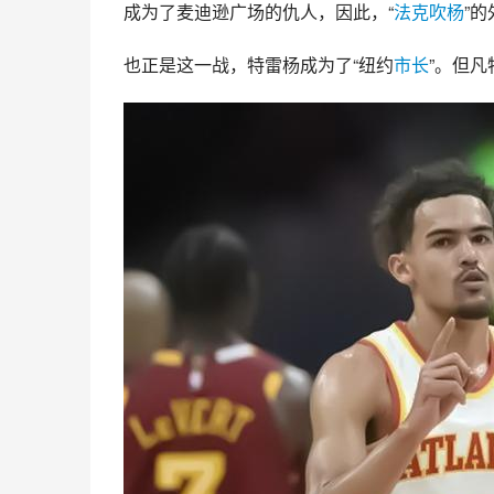
成为了麦迪逊广场的仇人，因此，“
法克
吹杨
”
也正是这一战，特雷杨成为了“纽约
市长
”。但