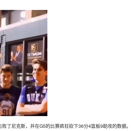
击败了
尼克斯
，并在G5的比赛疯狂砍下36分4篮板9助攻的数据