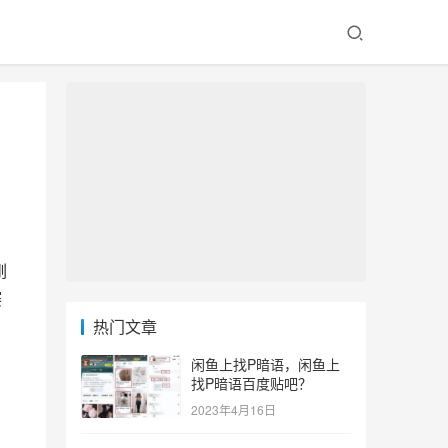
刚
赛
热门文章
闲鱼上找P暗语，闲鱼上
找P暗语百度贴吧？
2023年4月16日