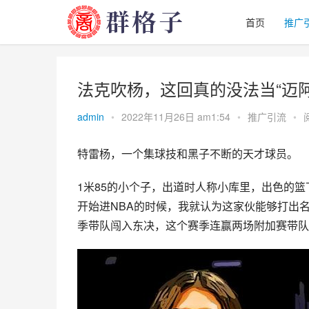
首页
推广
法克吹杨，这回真的没法当“迈阿
admin
•
2022年11月26日 am1:54
•
推广引流
•
特雷杨
，一个集球技和黑子不断的天才球员。
1米85的小个子，出道时人称小库里，出色的篮
开始进
NBA
的时候，我就认为这家伙能够打出
季带队闯入东决，这个赛季连赢两场附加赛带队