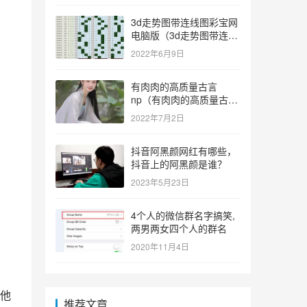
3d走势图带连线图彩宝网
电脑版（3d走势图带连线
图彩宝网手机版）
2022年6月9日
有肉肉的高质量古言
np（有肉肉的高质量古言
np推荐）
2022年7月2日
抖音阿黑颜网红有哪些，
抖音上的阿黑颜是谁？
2023年5月23日
4个人的微信群名字搞笑,
两男两女四个人的群名
2020年11月4日
。他
推荐文章