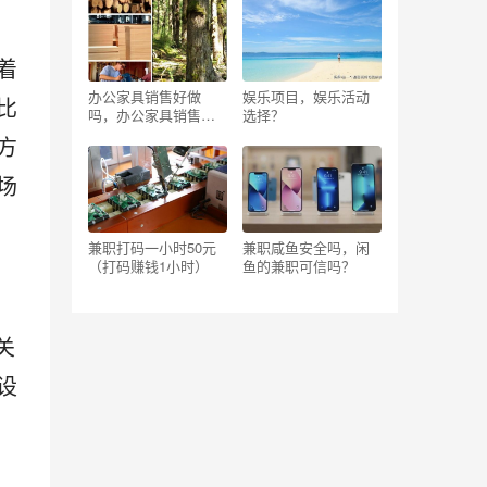
着
办公家具销售好做
娱乐项目，娱乐活动
比
吗，办公家具销售好
选择？
做吗知乎？
方
场
兼职打码一小时50元
兼职咸鱼安全吗，闲
（打码赚钱1小时）
鱼的兼职可信吗？
关
设