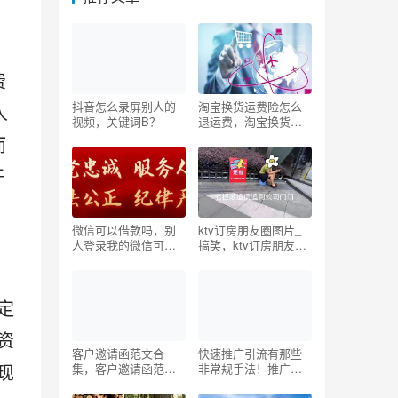
费
抖音怎么录屏别人的
淘宝换货运费险怎么
人
视频，关键词B？
退运费，淘宝换货运
费险怎么退运费步
而
骤？
开
微信可以借款吗，别
ktv订房朋友圈图片_
人登录我的微信可以
搞笑，ktv订房朋友圈
贷款吗？
图片搞笑？
定
资
客户邀请函范文合
快速推广引流有那些
现
集，客户邀请函范文
非常规手法！推广引
合集怎么写？
流怎么做？