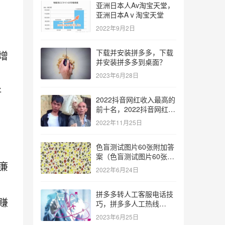
亚洲日本人Av淘宝天堂，
亚洲日本Aⅴ淘宝天堂
2022年9月2日
下载并安装拼多多，下载
增
并安装拼多多到桌面？
，
2023年6月28日
好
2022抖音网红收入最高的
前十名，2022抖音网红收
入最高的前十名有哪些？
2022年11月25日
色盲测试图片60张附加答
案（色盲测试图片60张复
廉
杂）
2022年6月24日
拼多多转人工客服电话技
赚
巧，拼多多人工热线
9541344？
2023年6月25日
，