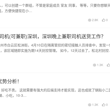
，可以创建一个群组，不管是家庭成员 室友 同事， 等等，只要你想聊
组，方便快捷现在小…
2.8K
0
司机(可兼职)深圳，深圳晚上兼职司机送货工作？
州市白云区松洲街，4月10日在隔离管控的密切接触人员排查中，发现一
，该区域随即实施为期14天封控管理。 如今，12天过去了，松北村封控
居民生活情…
日
1.3K
优势分析！
，好吃不贵。 这就需要有强大的后端支持才能实现，这也成就了锅贴小二
、小吃，10-3…
1.3K
0