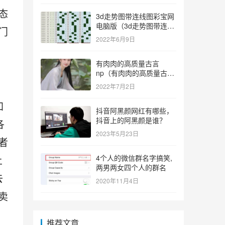
态
3d走势图带连线图彩宝网
电脑版（3d走势图带连线
门
图彩宝网手机版）
2022年6月9日
有肉肉的高质量古言
np（有肉肉的高质量古言
np推荐）
2022年7月2日
加
抖音阿黑颜网红有哪些，
抖音上的阿黑颜是谁？
各
2023年5月23日
者
土
4个人的微信群名字搞笑,
两男两女四个人的群名
去
2020年11月4日
卖
推荐文章