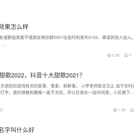
效果怎么样
朋友或群组里面不错朋友微信群5261信息时刻发布4102，邀请其他人加入
，…
2.2K
0
甜歌2022，抖音十大甜歌2021？
天胡侃和游戏有关的屁事、鬼事、新鲜事。 小罗老师欲言又止 由于长时
前打字，我的颈椎和腰椎一直不太好。所以在很长一段时间里，小区楼下
成了我的生命之…
7日
1.0K
名字叫什么好