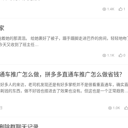
1.4K
1
家
抱着她的那滴泪。 给她裹好了被子，蹑手蹑脚走进巴乔的房间，轻轻地吻
今天又收到了班主任…
1.1K
0
通车推广怎么做，拼多多直通车推广怎么做省钱？
间好多人的来访，老司机发现还是有好多掌柜并不是很看重直通车，确实
个耗钱的东西，做不好钱也搭进去了效果也没有。但这也是一个正常趋势
就有效果市场就乱了…
2日
1.0K
删除群聊天记录