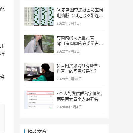
配
3d走势图带连线图彩宝网
电脑版（3d走势图带连线
图彩宝网手机版）
2022年6月9日
有肉肉的高质量古言
np（有肉肉的高质量古言
用
np推荐）
2022年7月2日
行
抖音阿黑颜网红有哪些，
抖音上的阿黑颜是谁？
确
2023年5月23日
4个人的微信群名字搞笑,
两男两女四个人的群名
2020年11月4日
推荐文章