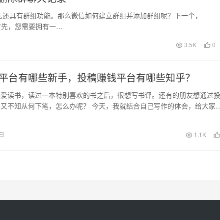
信还具有群组功能。那么微信如何建立群组并添加群组呢？下一个，
。首先，您需要拥有一…
3.5K
0
平台有哪些新手，投稿赚钱平台有哪些知乎？
热爱读书，读过一本特别喜欢的书之后，很想写书评。还有的朋友想通过
又不知从何下笔，怎么办呢？ 今天，我就结合自己写作的体会，给大家
作秘诀。 想要…
7日
1.1K