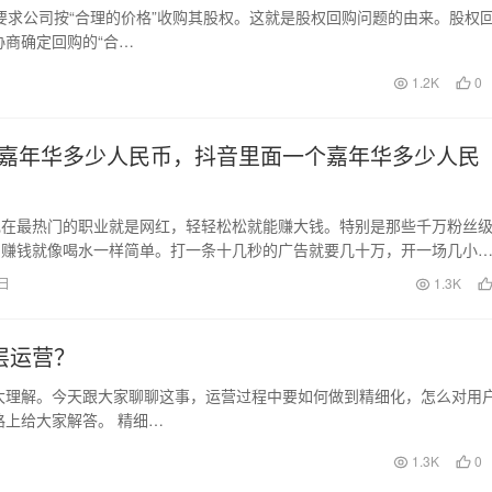
要求公司按“合理的价格”收购其股权。这就是股权回购问题的由来。股权
商确定回购的“合…
1.2K
0
嘉年华多少人民币，抖音里面一个嘉年华多少人民
现在最热门的职业就是网红，轻轻松松就能赚大钱。特别是那些千万粉丝
，赚钱就像喝水一样简单。打一条十几秒的广告就要几十万，开一场几小
上百万。这对于普通…
9日
1.3K
层运营？
太理解。今天跟大家聊聊这事，运营过程中要如何做到精细化，怎么对用
上给大家解答。 精细…
1.3K
0