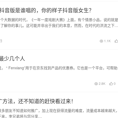
抖音版是谁唱的，你的样子抖音版女生？
一个大数据的时代，《一年一度戏剧大赛》上面，有个情景小品，说的就
更了解你的事儿。这可能并非出于我们的本意，然而，在时代的洪流之下
绝。数据是冰冷的没…
4日
1.1K
最少几个人
“ Fenxiang”用于在京东找到产品的优惠券。它也是一个平台，可帮助
2.8K
0
广方法，还不知道的赶快看过来！
很多朋友不知道如何推广，加上现在获得流量的难度，流量成本越来越大
下来，李兄弟将与您分享…