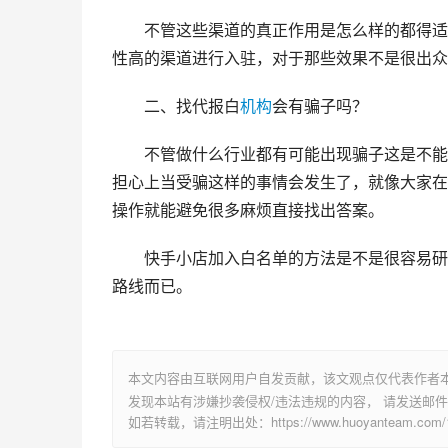
不管这些渠道的真正作用是怎么样的都得适
性高的渠道进行入驻，对于那些效果不是很出众
二、找代报白
机构
会有骗子吗？
不管做什么行业都有可能出现骗子这是不能
担心上当受骗这样的事情会发生了，就像大家在
操作就能避免很多麻烦直接找出答案。
快手小店加入白名单的方法是不是很容易研
路线而已。
本文内容由互联网用户自发贡献，该文观点仅代表作者
发现本站有涉嫌抄袭侵权/违法违规的内容， 请发送邮件至 su
如若转载，请注明出处：https://www.huoyanteam.com/14