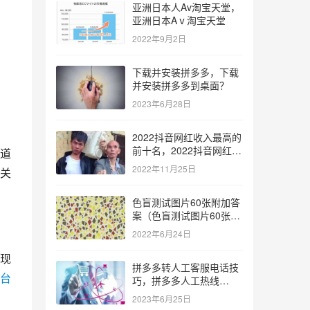
亚洲日本人Av淘宝天堂，
亚洲日本Aⅴ淘宝天堂
2022年9月2日
下载并安装拼多多，下载
并安装拼多多到桌面？
2023年6月28日
2022抖音网红收入最高的
前十名，2022抖音网红收
道
入最高的前十名有哪些？
2022年11月25日
关
色盲测试图片60张附加答
案（色盲测试图片60张复
杂）
2022年6月24日
现
拼多多转人工客服电话技
台
巧，拼多多人工热线
9541344？
2023年6月25日