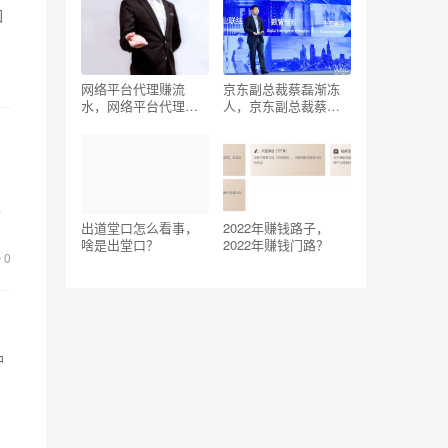
回
网络平台代理赚流
京东副总裁蔡磊渐冻
水，网络平台代理赚
人，京东副总裁蔡磊
流水犯法吗？
目前情况？
级
时
出道堂口怎么看事，
2022年赚钱路子，
啥是出堂口？
2022年赚钱门路？
0
户