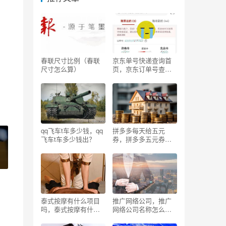
春联尺寸比例（春联
京东单号快递查询首
尺寸怎么算）
页，京东订单号查
询？
qq飞车t车多少钱，qq
拼多多每天给五元
飞车t车多少钱出？
券，拼多多五元券要
多少体力
泰式按摩有什么项目
推广网络公司，推广
吗，泰式按摩有什么
网络公司名称怎么取
项目吗大连？
好听？