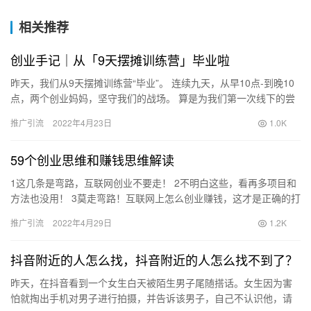
相关推荐
创业手记｜从「9天摆摊训练营」毕业啦
昨天，我们从9天摆摊训练营“毕业”。 连续九天，从早10点-到晚10
点，两个创业妈妈，坚守我们的战场。 算是为我们第一次线下的尝
试打了一场攻坚战。 ​ 这9天的经历，对我们俩来说，…
推广引流
2022年4月23日
1.0K
59个创业思维和赚钱思维解读
1这几条是弯路，互联网创业不要走！ 2不明白这些，看再多项目和
方法也没用！ 3莫走弯路！互联网上怎么创业赚钱，这才是正确的打
开姿势！ 4无题，优质好文分享，胜读十年书！ 5疫情后的…
推广引流
2022年4月29日
1.2K
抖音附近的人怎么找，抖音附近的人怎么找不到了？
昨天，在抖音看到一个女生白天被陌生男子尾随搭话。女生因为害
怕就掏出手机对男子进行拍摄，并告诉该男子，自己不认识他，请