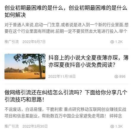
创业初期最困难的是什么，创业初期最困难的是什么
如何解决
对于普通人来说,启动一门生意,或者说是进入到一个新的行业里面,想
要在这个行业里面有所建树,前期一定不要贸然去大笔进行投入.举个
很常见的例子:很多人在创业初期会有一腔抱负,热血沸腾,…
推广引流
2022年9月7日
1.2K
抖音上的小说大全夏夜薄亦琛，薄
亦琛夏夜抖音小说免费阅读？
2022年11月18日
896
做网络引流还在纠结怎么引流吗？下面给你分享几个
引流技巧和思路！
不说废话，白话易懂，干脆利索 重点研究移动互联网创业赚钱实战
项目和信息差副业，帮助数百万中国企业家避免走弯路！ 碎碎念
在互联网时代，流量是第一位的。流量是关于需求和…
推广引流
2022年3月30日
1.3K