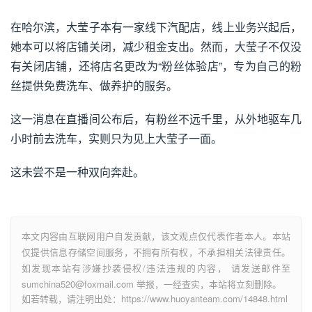
在哈尔滨，大莹子本有一家线下汽配店，线上业务兴起后，
她本可以将店铺关闭，减少租金支出。然而，大莹子不仅没
有关闭店铺，还将店名更改为“粉丝体验店”，专为自己的粉
丝提供免费洗车、做养护的服务。
这一消息在直播间公布后，有粉丝不远千里，从外地驱车几
小时前去洗车，实则只为见上大莹子一面。
这未尝不是一种双向奔赴。
本文内容由互联网用户自发贡献，该文观点仅代表作者本人。本站
仅提供信息存储空间服务，不拥有所有权，不承担相关法律责任。
如发现本站有涉嫌抄袭侵权/违法违规的内容， 请发送邮件至
sumchina520@foxmail.com 举报，一经查实，本站将立刻删除。
如若转载，请注明出处：https://www.huoyanteam.com/14848.html