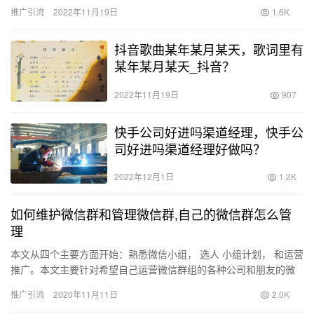
他不要在跟着自己，不要挨近自己，还说已经把男子的行为录下来
推广引流
2022年11月19日
1.6K
了。听…
抖音歌曲某年某月某天，歌词里有
某年某月某天_抖音？
2022年11月19日
907
快手公司好进吗渠道经理，快手公
司好进吗渠道经理好做吗？
2022年12月1日
1.2K
如何维护微信群和管理微信群,自己的微信群怎么管
理
本文从四个主要方面开始：熟悉微信小组， 选人 小组计划， 和运营
推广。本文主要针对希望自己运营微信群组的各种公司和朋友的微
信群组运营新手。更重要的是一些基本的操作知识，希望它能对
推广引流
2020年11月11日
2.0K
大…