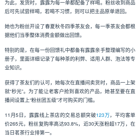
为此，发货时，露露为每一单都配备了样喝。粉丝收到商品
后可先试尝样喝，若喝不习惯，则可以把主品原单退回。
她也为粉丝开设了春夏秋冬四季茶友会，每一季茶友会都根
据他们当季整体消费金额做出回馈。
特别的是，在每一份回馈礼中都备有露露亲手整理编写的小
册子，里面详细记录了每种茶的利弊、适用人群、泡法等专
业知识。
获得了茶友们的认可，她每次在直播间卖货时，商品一上架
就“秒光”。为了能让老客户抢到喜欢的产品，她甚至要在直
播间设置上“粉丝团五级”才可购买的门槛。
11月5日，露露线上茶店的交易总额突破
123万
，平均客单
价265元，粉丝复购率高达93.8%，近30天涨粉超17万，在
当日茗茶行业排第一。