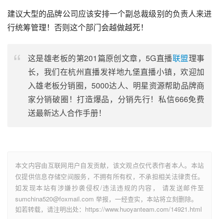
建议大型的品牌公司应该安排一个副总裁级别的负责人来进
行统筹管理！否则这个部门会越做越死！
这是雄老板的第201篇原创文章，5G直播
联盟
理事
长，我们在杭州直播发祥地九堡直播小镇，欢迎加
入雄老板分销圈，5000达人、明星资源帮助品牌商
家分销破圈！打造爆品，分销先行！私信666免费
送最新达人合作手册！
本文内容由互联网用户自发贡献，该文观点仅代表作者本人。本站
仅提供信息存储空间服务，不拥有所有权，不承担相关法律责任。
如发现本站有涉嫌抄袭侵权/违法违规的内容， 请发送邮件至
sumchina520@foxmail.com 举报，一经查实，本站将立刻删除。
如若转载，请注明出处：https://www.huoyanteam.com/14921.html