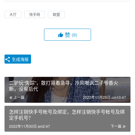
大厅
快手网
联盟
赞
(0)
生成海报
二驴玩“失踪”，散打哥着急寻，冷风嘲讽二子爷香火
断，没有后代
上一篇
2022年11月29日 pm10:47
怎样注销快手号帐号及绑定，怎样注销快手号帐号及绑
定手机号？
2022年11月30日 am2:47
下一篇