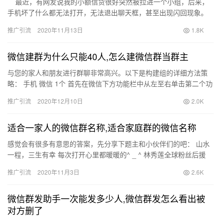
最近，有网友说我的小额信贷很好突然被拉进一个小组，后来，
手机坏了什么都无法打开，无法退出聊天框，甚至出现闪回现象。
许多网民在使用微信时也遇到了…
推广引流
2020年11月13日
1.8K
微信建群为什么只能40人,怎么建微信群当群主
与您的家人和朋友进行群聊非常高兴。以下是构建组的详细方法策
略： 手机 微信 1个 首先在微信下方功能栏中从左至右单击第二个功
能通讯录 2 进入通讯录界面后， 点击界面右上角的人形图…
推广引流
2020年12月10日
2.0K
适合一家人的微信群名称,适合家庭群的微信名称
感觉会有很多有意思的答案，先分享下题主和小伙伴们的吧： 山水
一程，三生有幸 每次打开心里都暖暖的^ _ ^ 林秀莲全球粉丝后援
会。林秀莲是我奶奶。群里只有三个人，我表姐，我姐和我。…
推广引流
2020年11月3日
2.6K
微信群发助手一次能发多少人,微信群发怎么看出被
对方删了