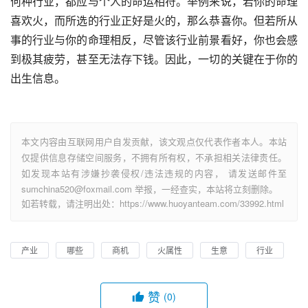
何种行业，都应与个人的命运相符。举例来说，若你的命理
喜欢火，而所选的行业正好是火的，那么恭喜你。但若所从
事的行业与你的命理相反，尽管该行业前景看好，你也会感
到极其疲劳，甚至无法存下钱。因此，一切的关键在于你的
出生信息。
本文内容由互联网用户自发贡献，该文观点仅代表作者本人。本站
仅提供信息存储空间服务，不拥有所有权，不承担相关法律责任。
如发现本站有涉嫌抄袭侵权/违法违规的内容， 请发送邮件至
sumchina520@foxmail.com 举报，一经查实，本站将立刻删除。
如若转载，请注明出处：https://www.huoyanteam.com/33992.html
产业
哪些
商机
火属性
生意
行业
赞
(0)