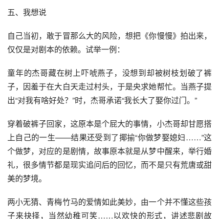
五、我想说
自己当初，敢于冒那么大的风险，想把《你慢慢》拍出来，
仅仅是对剧本的依赖。试举一例：
童年的杰哥藏在树上吓唬燕子，没想到却被树枝划破了裤
子，因羞于在大白天走过村头，于是央求她帮忙。当燕子提
出“对我有啥好处？”时，杰哥承诺“我长大了娶你过门。”
穿着破裤子回家，这原本是个屁大的事情，小杰哥却甘愿搭
上自己的一生——结果还受到了揶揄“你做梦娶媳妇……”这
个做梦，对应的是剧情，故事原本就是从梦中醒来，举行婚
礼，很多情节都是现实追问后的回忆，而不是只有荒唐或甜
美的梦境。
两小无猜、青梅竹马的爱情如此美妙，由一个并不懂这些孩
子来抉择，当然幼稚可笑……以欢快的形式，讲述悲剧故