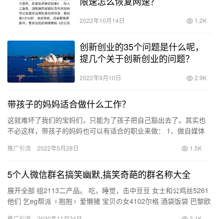
限速怎么恢复网速？
2022年10月14日
1.2K
创新创业的35个问题是什么呢，
提几个关于创新创业的问题？
2022年9月10日
2.9K
带孩子的妈妈适合做什么工作？
这就难坏了我们的宝妈们，只能为了孩子把自己豁出去了。其实也
不必这样，带孩子的妈妈也可以有适合的职业来做： 1、做自媒体
围绕自身的生活找机会，可以做自媒体，比如育儿宝典、家庭教
推广引流
2022年5月28日
1.5K
育、…
5个人微信群名搞笑幽默,搞笑奇葩的群名称大全
展开全部 组2113二产品。 吃，睡觉，击中豆豆 女士和公鸡丝5261
他们 乞eg帮派 ♀抱抱♀ 爱懒猪 宝贝の女4102尔格 酒袋饭袋 巴黎欧
莱雅1653ら 可爱的约 Ⅱ：放屁的…
推广引流
2020年11月24日
3.1K