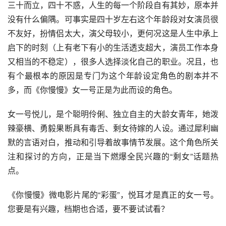
三十而立，四十不惑，人生的每一个阶段自有其妙，原本并
没有什么偏隅。可事实是四十岁左右这个年龄段对女演员很
不友好，扮情侣太大，演父母较小，更何况这是人生中承上
启下的时刻（上有老下有小的生活透支超大，演员工作本身
又相当的不稳定），很多人选择淡化自己的职业。况且，也
有个最根本的原因是专门为这个年龄设定角色的剧本并不
多，而《你慢慢》女一号正是为此而设的角色。
女一号悦儿，是个聪明伶俐、独立自主的大龄女青年，她泼
辣豪横、勇毅果断具有毒舌、剩女待嫁的人设。通过犀利幽
默的言语对白，推动和引导着故事情节发展。这个角色所关
注和探讨的方向，正是当下燃爆全民兴趣的“剩女”话题热
点。
《你慢慢》微电影片尾的“彩蛋”，悦耳才是真正的女一号。
您要是有兴趣，档期也合适，要不要试试看？