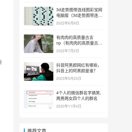
3d走势图带连线图彩宝网
电脑版（3d走势图带连线
图彩宝网手机版）
2022年6月9日
有肉肉的高质量古言
np（有肉肉的高质量古言
np推荐）
2022年7月2日
新
抖音阿黑颜网红有哪些，
抖音上的阿黑颜是谁？
2023年5月23日
4个人的微信群名字搞笑,
两男两女四个人的群名
2020年11月4日
推荐文章