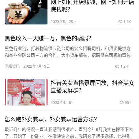
网上如何开店赚钱，网上如何开店
赚钱呢？
2023年5月20日
1.5K
黑色收入一天赚一万，黑色的骗局？
黑色行业链，打着物流供应链公司的名义招聘司机，和货源提供方
和某些金融公司三方的合作。大小货车都有，招聘货车司机加盟包
货源， 一个月收入一万二至1万八。带车加盟是收加盟费的，无车加
网络资讯
2022年7月13日
1.2K
盟…
抖音美女直播录屏回放，抖音美女
直播录屏群？
2023年4月8日
951
怎么跑外卖兼职，外卖兼职运营方法？
最近几年的情况一直让我感到很艰难，直到今年8月我实在撑不下去
了，开始了一份副业。在做决定之前，我研究了很多选择，也得到