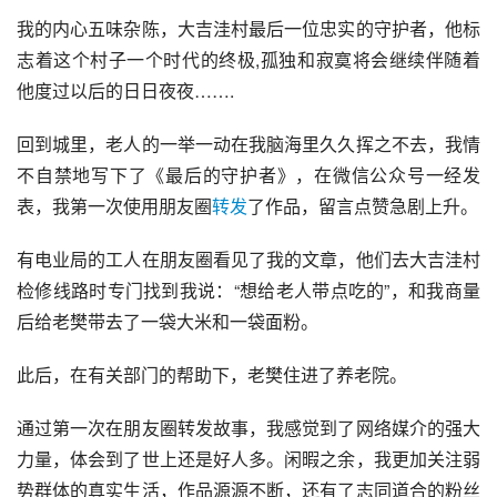
我的内心五味杂陈，大吉洼村最后一位忠实的守护者，他标
志着这个村子一个时代的终极,孤独和寂寞将会继续伴随着
他度过以后的日日夜夜……. 
回到城里，老人的一举一动在我脑海里久久挥之不去，我情
不自禁地写下了《最后的守护者》，在微信公众号一经发
表，我第一次使用朋友圈
转发
了作品，留言点赞急剧上升。
有电业局的工人在朋友圈看见了我的文章，他们去大吉洼村
检修线路时专门找到我说：“想给老人带点吃的”，和我商量
后给老樊带去了一袋大米和一袋面粉。
此后，在有关部门的帮助下，老樊住进了养老院。
通过第一次在朋友圈转发故事，我感觉到了网络媒介的强大
力量，体会到了世上还是好人多。闲暇之余，我更加关注弱
势群体的真实生活，作品源源不断，还有了志同道合的粉丝