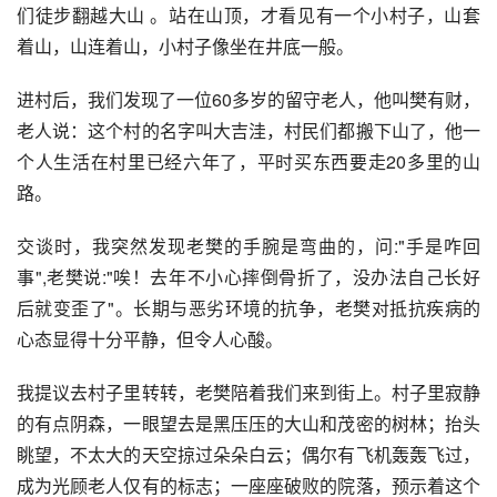
们徒步翻越大山 。站在山顶，才看见有一个小村子，山套
着山，山连着山，小村子像坐在井底一般。
进村后，我们发现了一位60多岁的留守老人，他叫樊有财，
老人说：这个村的名字叫大吉洼，村民们都搬下山了，他一
个人生活在村里已经六年了，平时买东西要走20多里的山
路。
交谈时，我突然发现老樊的手腕是弯曲的，问:"手是咋回
事",老樊说:"唉！去年不小心摔倒骨折了，没办法自己长好
后就变歪了"。长期与恶劣环境的抗争，老樊对抵抗疾病的
心态显得十分平静，但令人心酸。
我提议去村子里转转，老樊陪着我们来到街上。村子里寂静
的有点阴森，一眼望去是黑压压的大山和茂密的树林；抬头
眺望，不太大的天空掠过朵朵白云；偶尔有飞机轰轰飞过，
成为光顾老人仅有的标志；一座座破败的院落，预示着这个