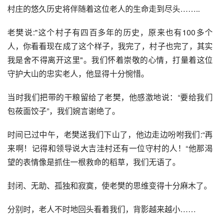
村庄的悠久历史将伴随着这位老人的生命走到尽头……..
老樊说:"这个村子有四百多年的历史，原来也有100多个
人，你看看现在成了这个样子，我完了，村子也完了，其实
我是舍不得离开这里"。我们怀着崇敬的心情，打量着这位
守护大山的忠实老人，他显得十分惋惜。
当时我们把带的干粮留给了老樊，他感激地说：“要给我们
包莜面饺子”，我们婉言谢绝了。
时间已过中午，老樊送我们下山了，他边走边吩咐我们:“再
来啊！记得和领导说大吉洼村还有一位守村的人！“他那渴
望的表情像是抓住一根救命的稻草，我们无语了。
封闭、无助、孤独和寂寞，使老樊的思维变得十分麻木了。
分别时，老人不时地回头看着我们，背影越来越小……