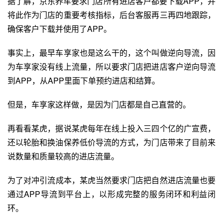
据了解，京东养车要求门店所有进店客户都要下载APP，并
将此作为门店的重要考核指标，后台客服再三再四地跟踪，
确保客户下载并使用了APP。
事实上，最早
车享家
也是这么干的，这个叫做逆向导流，因
为车享家没有线上流量，所以要求门店把进店客户逆向导流
到APP，从APP里面下单预约进店和结算。
但是，车享家这样做，是因为门店都是自己直营的。
再看看某虎，据说某虎每年在线上投入三四个亿的广宣费，
还以轮胎和换油保养低价导流的方式，为门店带来了目前来
说数量和质量较高的进店流量。
为了
对冲
引流成本，某虎当然要求门店把自然进店流量也要
通过APP导流到平台上，以形成完整的服务闭环和利益闭
环。