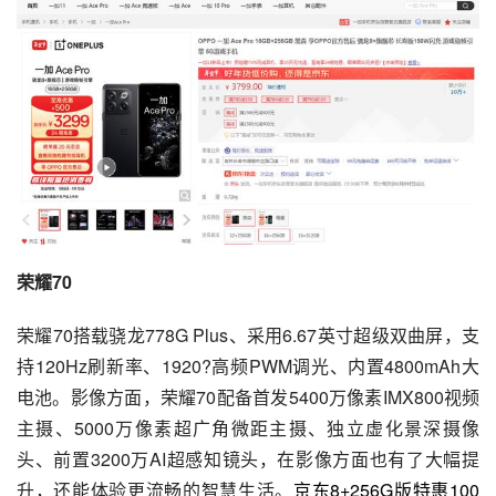
荣耀70
荣耀70搭载骁龙778G Plus、采用6.67英寸超级双曲屏，支
持120Hz刷新率、1920?高频PWM调光、内置4800mAh大
电池。影像方面，荣耀70配备首发5400万像素IMX800视频
主摄、5000万像素超广角微距主摄、独立虚化景深摄像
头、前置3200万AI超感知镜头，在影像方面也有了大幅提
升，还能体验更流畅的智慧生活。
京东8+256G版特惠100