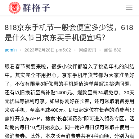
818京东手机节一般会便宜多少钱，618
是什么节日京东买手机便宜吗？
admin
•
2023年2月28日 pm5:02
•
网络资讯
•
阅读 882
眼看春节就要来啦，很多小伙伴都陷入了挑选年礼的纠结
中。其实完全不用担心，京东手机年货节都为大家准备好
了，不仅有限量8折优惠的手机超值清单帮解决挑选问题，
还有以旧换新至高补贴1400元、爆款至高24期免息、30天
无忧试等福利可享。如果你刚好在长春，还可领取消费券用
来买手机，至高再减400元。即日起定位在长春的消费者只
需打开
京东
APP，搜索“长春消费券”即可进入领券专区，活
动期内每日10点开始发放，同一用户每日仅可领取并使用一
张消费券。此外，本次长春消费券共有4种面额，分别为满