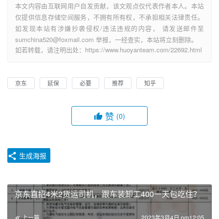
本文内容由互联网用户自发贡献，该文观点仅代表作者本人。本站
仅提供信息存储空间服务，不拥有所有权，不承担相关法律责任。
如发现本站有涉嫌抄袭侵权/违法违规的内容， 请发送邮件至
sumchina520@foxmail.com 举报，一经查实，本站将立刻删除。
如若转载，请注明出处：https://www.huoyanteam.com/22692.html
京东
延保
必要
推荐
知乎
赞
(0)
生成海报
京东直招4米2货运司机，跟车装卸工400一天包吃住？
上一篇
2023年3月4日 pm12:05