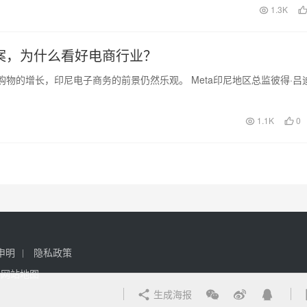
日
1.3K
案，为什么看好电商行业？
购物的增长，印尼电子商务的前景仍然乐观。 Meta印尼地区总监彼得·吕
1.1K
0
申明
隐私政策
网站地图
生成海报