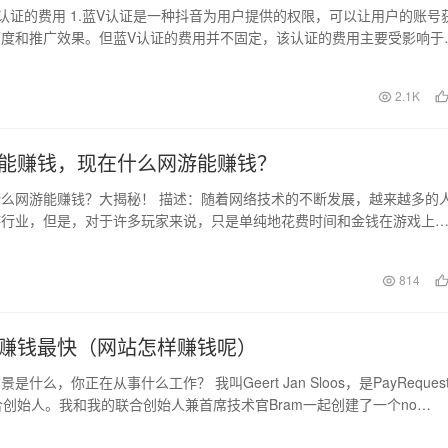
认证的费用 1.蓝V认证是一种抖音为用户提供的权限，可以让用户的账号
度和推广效果。但蓝V认证的费用并不固定，该认证的费用主要受影响于
核的难易…
日
2.1K
能赚钱，现在什么网游能赚钱？
么网游能赚钱？大揭秘！ 描述：随着网络技术的不断发展，越来越多的
游行业，但是，对于许多玩家来说，只是单纯地花费时间和金钱在游戏上
言。所以，现在的…
日
814
赚钱最快（网站怎样赚钱呢）
是什么，你正在从事什么工作？ 我叫Geert Jan Sloos，是PayReques
合创始人。我和我的联合创始人兼首席技术官Bram一起创建了一个no…