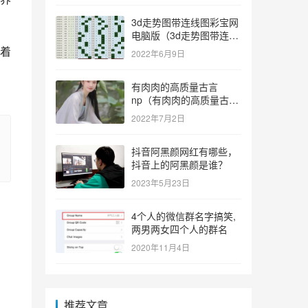
3d走势图带连线图彩宝网
电脑版（3d走势图带连线
图彩宝网手机版）
着
2022年6月9日
有肉肉的高质量古言
np（有肉肉的高质量古言
np推荐）
2022年7月2日
抖音阿黑颜网红有哪些，
抖音上的阿黑颜是谁？
2023年5月23日
4个人的微信群名字搞笑,
两男两女四个人的群名
2020年11月4日
推荐文章