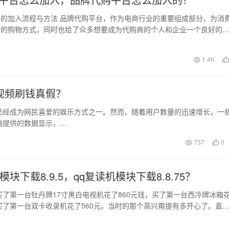
的加入流程与方法 品牌代购平台，作为电商行业的重要组成部分，为消
利的购物方式，同时也给了众多想要成为代购商的个人和企业一个良好的
许多人对于如何加…
日
1.4K
视频刷钱真假？
已经成为网民喜爱的娱乐方式之一。然而，随着用户数量的迅速增长，一
脑提供的数据显示，…
737
0
模块下载8.9.5，qq复读机模块下载8.8.75？
年买了第一台牡丹牌17寸黑白电视机花了860元钱，买了第一台西冷牌冰箱
，买了第一台双卡收录机花了560元。当时的那个高兴甭提有多开心了。直
…