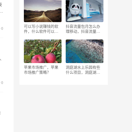
获
蓝
可以写小说赚钱的软
抖音流量包月怎么办
0
件，什么软件可以写
理移动，抖音流量包
小说赚钱的软件？
月怎么办理移动套
餐？
人
却
苹果市场推广，苹果
洞庭湖水上乐园有些
市场推广策略？
什么项目，洞庭湖水
上乐园有些什么项目
可以玩？
0
t