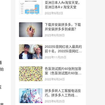
亚洲日本人Av淘宝天堂，
亚洲日本Aⅴ淘宝天堂
2022年9月2日
下载并安装拼多多，下载
并安装拼多多到桌面？
2023年6月28日
2022抖音网红收入最高的
前十名，2022抖音网红收
入最高的前十名有哪些？
2022年11月25日
播
色盲测试图片60张附加答
始
案（色盲测试图片60张复
杂）
2022年6月24日
成
拼多多转人工客服电话技
巧，拼多多人工热线
9541344？
2023年6月25日
界