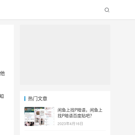
他
知
热门文章
闲鱼上找P暗语，闲鱼上
找P暗语百度贴吧？
2023年4月16日