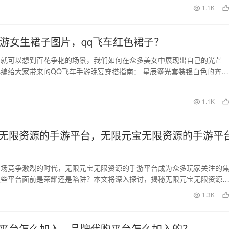
日
1.1K
手游女生裙子图片，qq飞车红色裙子？
，就可以想到百花争艳的场景，我们如何在众多美女中展现出自己的光芒
编给大家带来的QQ飞车手游晚宴穿搭指南： 星辰鎏光套装银白色的齐腰
滑，齐刘海加上双丸…
日
1.1K
无限资源的手游平台，无限元宝无限资源的手游平
市场竞争激烈的时代，无限元宝无限资源的手游平台成为众多玩家关注的
这些平台面前是荣耀还是陷阱？本文将深入探讨，揭秘无限元宝无限资源
的真相。 首先，…
日
1.3K
平台怎么加入，品牌代购平台怎么加入的？