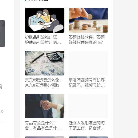
护肤品引流推广语，
答题赚钱软件，答题
护肤品引流推广语怎
赚钱软件是真的吗？
么说？
京东8元运费怎么免，
朋友圈视频号有访客
京东8元运费券领取
记录吗，视频号访客
购
记录？
消
0
有品有鱼是什么平
赶路人发朋友圈的句
台，有品有鱼是什么
子配工作，适合赶路
平台的？
人发朋友圈的句子？