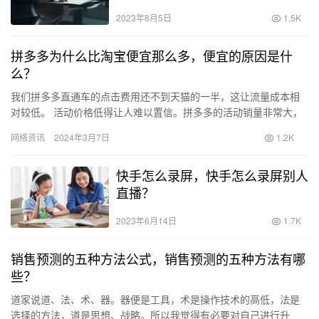
业大赛官网？
2023年8月5日
1.5K
拼多多为什么比淘宝便宜那么多，便宜的原因是什
么？
我们拼多多直通车的点击费用还不到天猫的一半，这让流量成本相
对较低。 活动价格低得让人难以置信。拼多多的活动销量非常大，
成为打造爆款的利器。就像薇娅李佳琪的直播间一样，商家会在活
网络资讯
2024年3月7日
1.2K
动中…
快手怎么录屏，快手怎么录屏别人
直播？
2023年6月14日
1.7K
销售预测的五种方法公式，销售预测的五种方法有哪
些？
道家说道、法、术、器。器便是工具，术是操作技术的高低，法是
选择的方法，道是思想、战略。所以我觉得有必要对自己进行升