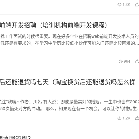
日
1.3K
前端开发招聘（培训机构前端开发课程）
找工作面试的时候很重要。现在好多企业在招聘web前端开发技术人员的
高低还是有要求的，在学习中学历比较低小伙伴可能入门还是比较困难的
内容本科学历要比…
日
964
后还能退货吗七天（淘宝换货后还能退货吗怎么操
关注”我噢~ 作者：川妈 有人说：即使是最美好的婚姻，一生中也会有200
50次掐死对方的冲动。 那么，如果现在有一个机会，可以让你的婚姻生
你会…
日
1.2K
理执照流程？