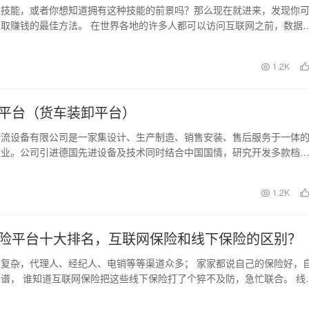
取技能，或者你想知道拥有这种技能的前景吗？那么现在就进来，发现你
取赚钱的最佳方法。 在世界各地的许多人都可以访问互联网之前，数据
个巨大的问题。因…
日
1.2K
平台（货车装卸平台）
物流设备有限公司是一家集设计、生产制造、销售安装、售后服务于一体
企业。公司引进德国先进设备及技术同时结合中国国情，研究开发多款档
已通过ISO90…
日
1.2K
险平台十大排名，互联网保险和线下保险的区别？
复杂，代理人、经纪人、电销等等渠道众多； 家家都说自己的保险好，
谱， 谁知道互联网保险把这些线下保险打了个猝不及防，急忙联合。 线
网上的保险不…