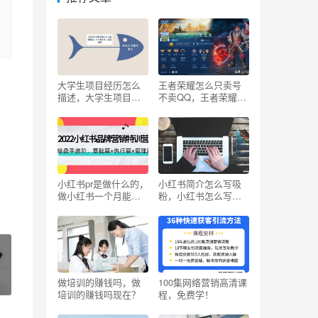
大学生项目经历怎么
王者荣耀怎么只卖号
描述，大学生项目经
不卖QQ，王者荣耀怎
历怎么描述范文？
么只卖号不卖q’q？
小红书pr是做什么的，
小红书简介怎么写吸
做小红书一个月能赚
粉，小红书怎么写标
多少钱？
题吸引人？
做培训的赚钱吗，做
100集网络营销高清课
培训的赚钱吗现在？
程，免费学！