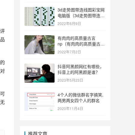
3d走势图带连线图彩宝网
电脑版（3d走势图带连线
图彩宝网手机版）
2022年6月9日
评
有肉肉的高质量古言
品
np（有肉肉的高质量古言
np推荐）
2022年7月2日
的
抖音阿黑颜网红有哪些，
对
抖音上的阿黑颜是谁？
2023年5月23日
可
4个人的微信群名字搞笑,
两男两女四个人的群名
无
2020年11月4日
推荐文章