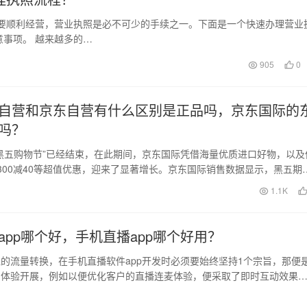
店要顺利经营，营业执照是必不可少的手续之一。下面是一个快速办理营业
事项。 越来越多的…
905
0
自营和京东自营有什么区别是正品吗，京东国际的
吗？
黑五购物节”已经结束，在此期间，京东国际凭借海量优质进口好物，以及
300减40等超值优惠，迎来了显著增长。京东国际销售数据显示，黑五期
4日晚…
日
1.1K
app哪个好，手机直播app哪个好用？
的流量转换，在手机直播软件app开发时必须要始终坚持1个宗旨，那便
户体验开展，例如以便优化客户的直播连麦体验，便采取了即时互动效果
麦技术。实际…