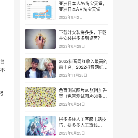
亚洲日本人Av淘宝天堂，
亚洲日本Aⅴ淘宝天堂
2022年9月2日
下载并安装拼多多，下载
并安装拼多多到桌面？
2023年6月28日
台
2022抖音网红收入最高的
前十名，2022抖音网红收
不
入最高的前十名有哪些？
2022年11月25日
色盲测试图片60张附加答
引
案（色盲测试图片60张复
杂）
2022年6月24日
拼多多转人工客服电话技
巧，拼多多人工热线
9541344？
2023年6月25日