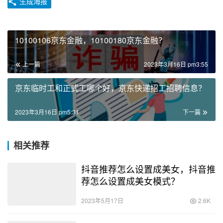
（说明：文前文后两张图片来自版权方，未经版权方许可请
勿使用）
本文内容由互联网用户自发贡献，该文观点仅代表作者本人。本站
仅提供信息存储空间服务，不拥有所有权，不承担相关法律责任。
如发现本站有涉嫌抄袭侵权/违法违规的内容， 请发送邮件至
sumchina520@foxmail.com 举报，一经查实，本站将立刻删除。
如若转载，请注明出处：https://www.huoyanteam.com/23856.html
书城
商城
正品
购书
赞
(0)