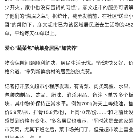
少开火，家中也没有囤货的习惯”。彦文超市的服务可谓解
了他们的“燃眉之急”。据统计，截至发稿前，在社区“送菜小
哥”的帮助下，彦文超市已为该区域居民送去生活物资452
单，平均每天40单以上。
爱心“蔬菜包”给单身居民“加营养”
物资保障问题顺利解决，居民生活无忧。“配送快又好，价
格公道。”拿到新鲜食材的居民纷纷点赞。
记者打开彦文超市小程序发现，有青菜、肉类鸡蛋、水果、
包装肉制品、冻品、腊味、消杀用品、备注下单等多个板
块，其中物价保持正常水平。例如700g海天上等蚝油，售
价5.9元/瓶，排骨15.8元/份，上肉10元/份……“和之前比没
感觉到价格有变化。”多名居民也表示，“平时就是去这家超
市买菜，尤其下班之后，菜市场关门了，但是超市晚上营业
时间会长一点。”