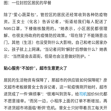
图：一位封控区居民的早餐
除了“爱心蔬菜包”，管控区的居民还经常收到各种防疫物
资。王女士（化名）告诉记者，“街道给我们每人配送了
N95口罩，下楼做核酸用的。”她表示，小区居民都很理
解、也很支持政府的疫情防控政策。“现在除了不能随意出
门，其他（生活）也没受到什么大影响，自己和老公居家办
公，孩子就上上网课。”当记者问到“解封”后想做什么？她表
示：“当然是会去逛街，但是也会注意做好防护。”
贴心服务“
不加价
”，
超市
生意更火了
居民的生活物资有保障了，那超市的供应链如何保障呢？彦
文超市老板娘曾女士告诉记者，这一轮疫情刚开始时，超市
进货成了一件“麻烦事”：“很难叫到货车，给
司机
加价50元都
不愿意接单。”而另一边，小程序上面的订单不断增加，再
不进货超市将面临“断供”危机。曾女士只好带着员工每天开