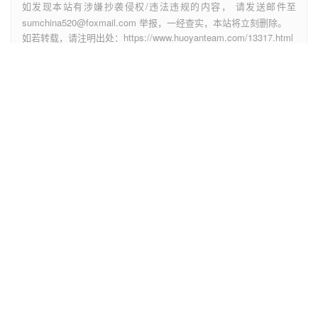
如发现本站有涉嫌抄袭侵权/违法违规的内容， 请发送邮件至
sumchina520@foxmail.com 举报，一经查实，本站将立刻删除。
如若转载，请注明出处：https://www.huoyanteam.com/13317.html
兼职
司机
晚班
送货
赞
(0)
生成海报
视频号个人介绍吸引人，视频号简介怎么写好？
上一篇
2022年11月3日 pm4:59
怎么跑外卖兼职下载什么软件，怎样下载跑外卖兼职？