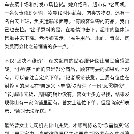
车去菜市场和批发市场拉货。她介绍称，超市有2名司机，
一名负责夜班运输，凌晨12时运蔬菜、肉类等物资，还有一
名白天上班，负责运输米面等。“有顾客急需的商品，我自
己也去拉。”出乎意料的是，在疫情冲击下，超市的整体销
售额并未下降。老板娘表示：“民生用品、米面、青菜、肉
类反而会比之前销售的多一点。”
不仅“坚决不涨价”，彦文超市的贴心服务也让居民倍感温
暖。“小程序上面的只是部分商品，顾客需要的如果线上没
有，可以备注自定义下单。”记者采访获悉，上周有位住在
封控区的居民在“自定义下单”版块备注了一份“急需物资”，
当时超市无货，周围商铺也没有，曾女士多方寻找，结果发
现佛山有一家商铺里面有，曾女士连忙下单，但是商家却表
示：“暂时无法配送。”
最终曾女士让司机去佛山提货，才顺利将这份“急需物资”送
到了居民家中。当时这位居民主动要求“把路费什么的都算