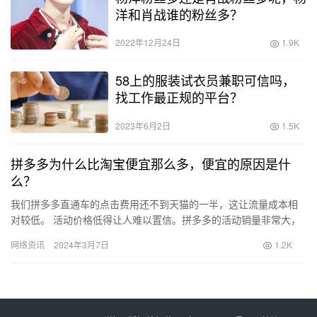
洋和肖战谁的粉丝多？
2022年12月24日
1.9K
58上的服装试衣员兼职可信吗，
找工作最正规的平台？
2023年6月2日
1.5K
拼多多为什么比淘宝便宜那么多，便宜的原因是什
么？
我们拼多多直通车的点击费用还不到天猫的一半，这让流量成本相
对较低。 活动价格低得让人难以置信。拼多多的活动销量非常大，
成为打造爆款的利器。就像薇娅李佳琪的直播间一样，商家会在活
网络资讯
2024年3月7日
1.2K
动中…