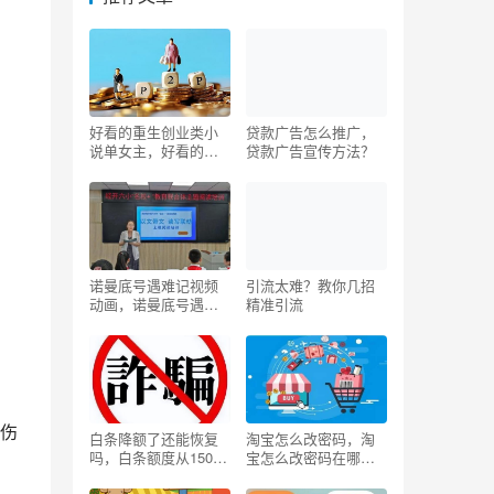
好看的重生创业类小
贷款广告怎么推广，
说单女主，好看的重
贷款广告宣传方法？
生创业类小说完本？
诺曼底号遇难记视频
引流太难？教你几招
动画，诺曼底号遇难
精准引流
记视频动画七彩课
堂？
杀伤
白条降额了还能恢复
淘宝怎么改密码，淘
吗，白条额度从15000
宝怎么改密码在哪里
降到了500？
设置？