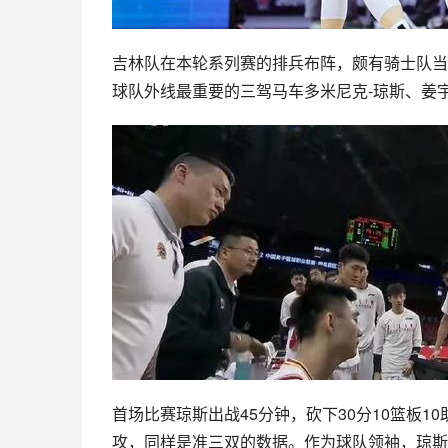
吉林队在本轮系列赛的排兵布阵，颇有骑士队当
球队外线最重要的三驾马车多米尼克-琼斯、姜
首场比赛琼斯出战45分钟，砍下30分10篮板1
攻，同样是准三双的数据。作为球队领袖，琼斯