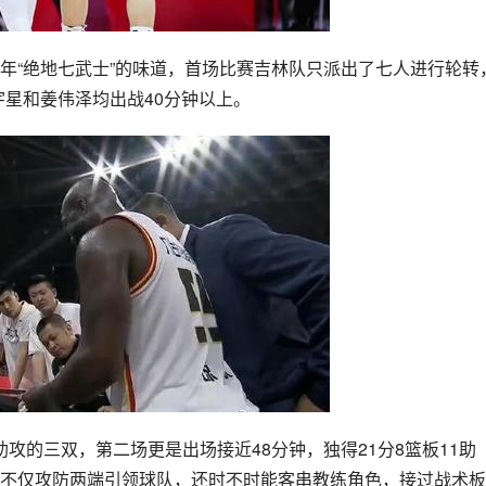
年“绝地七武士”的味道，首场比赛吉林队只派出了七人进行轮转
宇星和姜伟泽均出战40分钟以上。
0助攻的三双，第二场更是出场接近48分钟，独得21分8篮板11助
不仅攻防两端引领球队，还时不时能客串教练角色，接过战术板