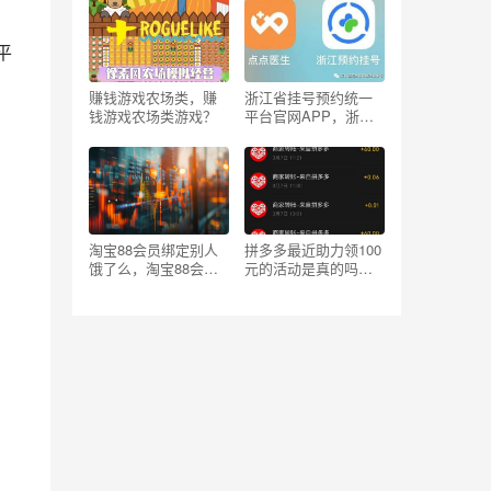
平
赚钱游戏农场类，赚
浙江省挂号预约统一
钱游戏农场类游戏？
平台官网APP，浙江
省挂号预约统一平台
官网
淘宝88会员绑定别人
拼多多最近助力领100
饿了么，淘宝88会员
元的活动是真的吗，
绑定别人的饿了么有
拼多多最近助力领100
什么影响
元的活动是真的吗
吗？