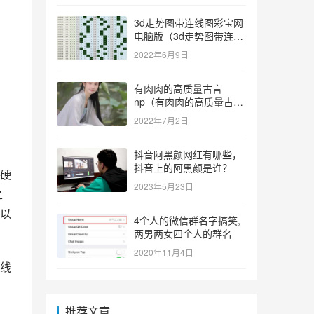
3d走势图带连线图彩宝网
电脑版（3d走势图带连线
图彩宝网手机版）
2022年6月9日
有肉肉的高质量古言
np（有肉肉的高质量古言
np推荐）
2022年7月2日
抖音阿黑颜网红有哪些，
抖音上的阿黑颜是谁？
硬
2023年5月23日
之
以
4个人的微信群名字搞笑,
两男两女四个人的群名
2020年11月4日
线
推荐文章